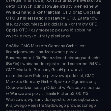
dźwigni finansowej. 
XX
rachunków inwestorów 
detalicznych odnotowuje straty pieniężne w 
wyniku handlu kontraktami CFD oraz Opcjami 
OTC u niniejszego dostawcy CFD.
Zastanów 
się, czy rozumiesz, jak działają kontrakty CFD i 
Opcje OTC i czy możesz pozwolić sobie na 
wysokie ryzyko utraty pieniędzy.
Spółka CMC Markets Germany GmbH jest 
licencjonowana i nadzorowana przez 
Bundesanstalt für Finanzdienstleistungsaufsicht 
(BaFin) i wpisana do rejestru pod numerem 154814. 
CMC Markets Germany GmbH prowadzi 
działalność w Polsce przez swój oddział, CMC 
Markets Germany GmbH Spółka z Ograniczoną 
Odpowiedzialnością Oddział w Polsce, z siedzibą 
w Warszawie przy ul. Emilii Plater 53, 00-113 
Warszawa, wpisany do rejestru przedsiębiorców 
Krajowego Rejestru Sądowego prowadzonego 