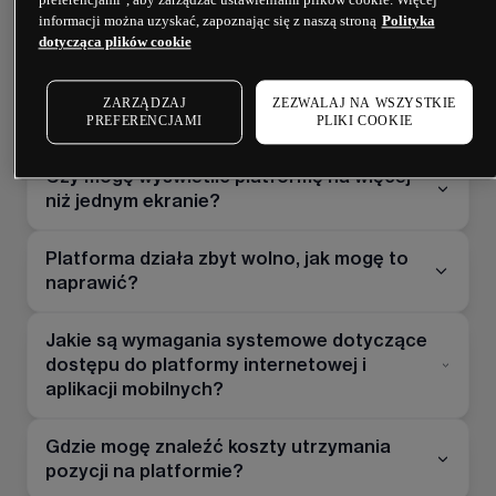
preferencjami", aby zarządzać ustawieniami plików cookie. Więcej
jednocześnie przez stronę internetową i
informacji można uzyskać, zapoznając się z naszą stroną
Polityka
urządzenie mobilne?
dotycząca plików cookie
Jak mogę aktywować abonament na
ZARZĄDZAJ
ZEZWALAJ NA WSZYSTKIE
notowania akcji CFD?
PREFERENCJAMI
PLIKI COOKIE
Czy mogę wyświetlić platformę na więcej
niż jednym ekranie?
Platforma działa zbyt wolno, jak mogę to
naprawić?
Jakie są wymagania systemowe dotyczące
dostępu do platformy internetowej i
aplikacji mobilnych?
Gdzie mogę znaleźć koszty utrzymania
pozycji na platformie?