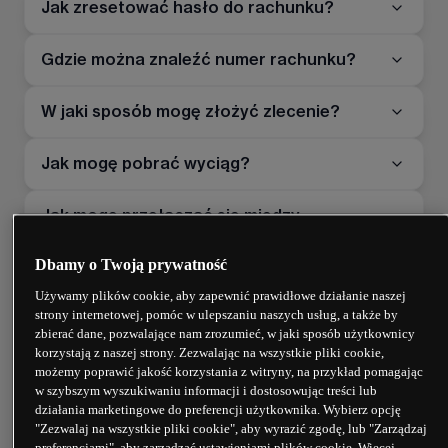
Jak zresetować hasło do rachunku?
Gdzie można znaleźć numer rachunku?
W jaki sposób mogę złożyć zlecenie?
Jak mogę pobrać wyciąg?
Jak mogę przełączać się między
rachunkami na platformie CMC Markets
Dbamy o Twoją prywatność
Czy będę mieć dostęp do platformy, jeśli
Używamy plików cookie, aby zapewnić prawidłowe działanie naszej
będę przebywać za granicą?
strony internetowej, pomóc w ulepszaniu naszych usług, a także by
zbierać dane, pozwalające nam zrozumieć, w jaki sposób użytkownicy
korzystają z naszej strony. Zezwalając na wszystkie pliki cookie,
Jak mogę uzyskać dostęp do historii
możemy poprawić jakość korzystania z witryny, na przykład pomagając
mojego rachunku?
w szybszym wyszukiwaniu informacji i dostosowując treści lub
działania marketingowe do preferencji użytkownika. Wybierz opcję
"Zezwalaj na wszystkie pliki cookie", aby wyrazić zgodę, lub "Zarządzaj
Czy mogę zalogować się na swój rachunek