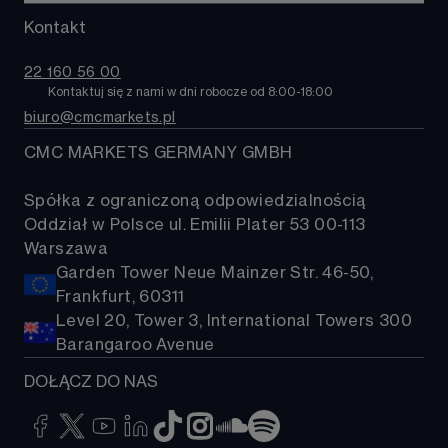
Towary i surowce
MetaTrader 4
Puls rynku
Kontakt
O nas
Obligacje
TradingView
Kontakt
ETFy
22 160 56 00
Pomoc
Kontaktuj się z nami w dni robocze od 8:00-18:00 
Kryptowaluty
biuro@cmcmarkets.pl
FAQ
Koszyki akcji
CMC MARKETS GERMANY GMBH
Spółka z ograniczoną odpowiedzialnością
Oddział w Polsce ul. Emilii Plater 53 00-113
Warszawa
Garden Tower Neue Mainzer Str. 46-50,
Frankfurt, 60311
Level 20, Tower 3, International Towers 300
Barangaroo Avenue
DOŁĄCZ DO NAS