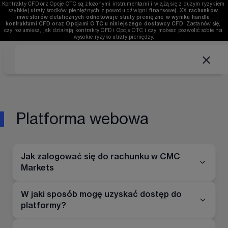
Kontrakty CFD orz Opcje OTC są złożonymi instrumentami i wiążą się z dużym ryzykiem 
szybkiej utraty środków pieniężnych z powodu dźwigni finansowej. 
XX
rachunków 
inwestorów detalicznych odnotowuje straty pieniężne w wyniku handlu 
kontraktami CFD oraz Opcjami OTC u niniejszego dostawcy CFD
. Zastanów się, 
czy rozumiesz, jak działają kontrakty CFD i Opcje OTC i czy możesz pozwolić sobie na 
wysokie ryzyko utraty pieniędzy.
Platforma webowa
Jak zalogować się do rachunku w CMC
Markets
W jaki sposób mogę uzyskać dostęp do
platformy?