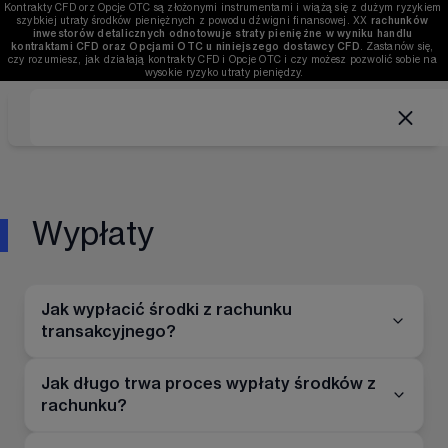
Kontrakty CFD orz Opcje OTC są złożonymi instrumentami i wiążą się z dużym ryzykiem 
szybkiej utraty środków pieniężnych z powodu dźwigni finansowej. 
XX
rachunków 
inwestorów detalicznych odnotowuje straty pieniężne w wyniku handlu 
kontraktami CFD oraz Opcjami OTC u niniejszego dostawcy CFD
. Zastanów się, 
czy rozumiesz, jak działają kontrakty CFD i Opcje OTC i czy możesz pozwolić sobie na 
wysokie ryzyko utraty pieniędzy.
Wypłaty
Jak wypłacić środki z rachunku
transakcyjnego?
Jak długo trwa proces wypłaty środków z
rachunku?