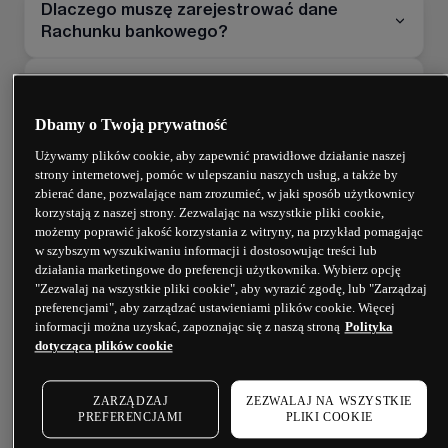
Dlaczego muszę zarejestrować dane
Rachunku bankowego?
Jaką kwotę mogę wypłacić na moją kartę?
Dbamy o Twoją prywatność
Jaką kwotę mogę wypłacić z mojego
Używamy plików cookie, aby zapewnić prawidłowe działanie naszej
rachunku na zarejestrowany rachunek
strony internetowej, pomóc w ulepszaniu naszych usług, a także by
bankowy?
zbierać dane, pozwalające nam zrozumieć, w jaki sposób użytkownicy
korzystają z naszej strony. Zezwalając na wszystkie pliki cookie,
Czy są jakieś opłaty za wypłatę środków?
możemy poprawić jakość korzystania z witryny, na przykład pomagając
w szybszym wyszukiwaniu informacji i dostosowując treści lub
działania marketingowe do preferencji użytkownika. Wybierz opcję
Jak zarejestrować dane rachunku
"Zezwalaj na wszystkie pliki cookie", aby wyrazić zgodę, lub "Zarządzaj
bankowego?
preferencjami", aby zarządzać ustawieniami plików cookie. Więcej
informacji można uzyskać, zapoznając się z naszą stroną
Polityka
dotycząca plików cookie
Czym jest "dostępna kwota" przy wypłacie
na kartę?
ZARZĄDZAJ
ZEZWALAJ NA WSZYSTKIE
PREFERENCJAMI
PLIKI COOKIE
Jaką kwotę mogę wypłacić na moją kartę?