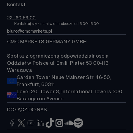
MetaTrader 4
Puls rynku
Kontakt
O nas
Obligacje
TradingView
Kontakt
ETFy
22 160 56 00
Pomoc
Kontaktuj się z nami w dni robocze od 8:00-18:00 
Kryptowaluty
biuro@cmcmarkets.pl
FAQ
Koszyki akcji
CMC MARKETS GERMANY GMBH
Spółka z ograniczoną odpowiedzialnością
Oddział w Polsce ul. Emilii Plater 53 00-113
Warszawa
Garden Tower Neue Mainzer Str. 46-50,
Frankfurt, 60311
Level 20, Tower 3, International Towers 300
Barangaroo Avenue
DOŁĄCZ DO NAS