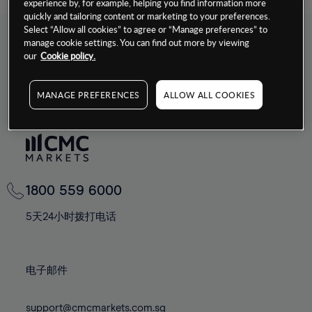
for
experience by, for example, helping you find information more
quickly and tailoring content or marketing to your preferences.
results.
个
机构合作/
ALPHA
Pro
CMC
Singapore (简体中
Select “Allow all cookies” to agree or “Manage preferences” to
人
代理
Markets 集
manage cookie settings. You can find out more by viewing
文)
团
our
Cookie policy.
MANAGE PREFERENCES
ALLOW ALL COOKIES
1800 559 6000
5天24小时拨打电话
电子邮件
support@cmcmarkets.com.sg