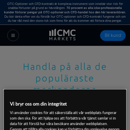
OTC-Optioner och CFD-kontrakt är komplexa instrument som innebär stor risk för
snabba förluster på grund av hävstången.
70 procent av alla icke-professionella
.
kunder förlorar pengar på OTC-optioner och CFD-handel hos den här leverantören
Du bör tänka efter om du förstår hur OTC-optioner och CFD-kontrakt fungerar och om
du har råd med den stora risk som finns för att du kommer att förlora dina pengar.
Bli kund
Handla på alla de
populäraste
marknaderna
Vi bryr oss om din integritet
Med ett så stort utbud av instrument att
Vi använder cookies för att säkerställa att vår webbplats fungerar
som den ska. För att hjälpa oss att förbättra vår tjänst samlar vi in
välja mellan så kan du välja om du vill
data för att förstå hur våra besökare använder webbplatsen.
Genom att tillåta alla cookies kan vi förbättra din upplevelse genom