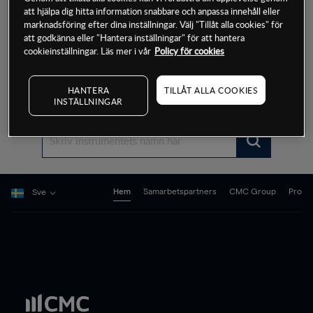
fokusera din CFD-handel på ett bestämt
att hjälpa dig hitta information snabbare och anpassa innehåll eller
valutapar eller en råvara, eller så kan du
marknadsföring efter dina inställningar. Välj "Tillåt alla cookies" för
att godkänna eller "Hantera inställningar" för att hantera
diversifiera genom att handla CFD:er på
cookieinställningar. Läs mer i vår
Policy för cookies
tvären av flera tillgångsslag, som index och
aktier. Sök i vårt produktbibliotek nedanför.
HANTERA
TILLÅT ALLA COOKIES
INSTÄLLNINGAR
Begin
typing
for
results.
Hem
Samarbetspartners
CMC Group
Pro
Sve