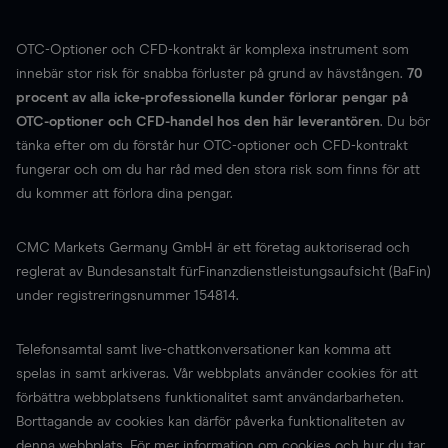
OTC-Optioner och CFD-kontrakt är komplexa instrument som
innebär stor risk för snabba förluster på grund av hävstången.
70
procent av alla icke-professionella kunder förlorar pengar på
OTC-optioner och CFD-handel hos den här leverantören
. Du bör
tänka efter om du förstår hur OTC-optioner och CFD-kontrakt
fungerar och om du har råd med den stora risk som finns för att
du kommer att förlora dina pengar.
CMC Markets Germany GmbH är ett företag auktoriserad och
reglerat av Bundesanstalt fürFinanzdienstleistungsaufsicht (BaFin)
under registreringsnummer 154814.
Telefonsamtal samt live-chattkonversationer kan komma att
spelas in samt arkiveras. Vår webbplats använder cookies för att
förbättra webbplatsens funktionalitet samt användarbarheten.
Borttagande av cookies kan därför påverka funktionaliteten av
denna webbplats. För mer information om cookies och hur du tar