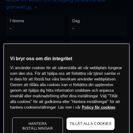
Ansök om konto och få tillgång till avancerade
grafverktyg
1 timme
Dag
-
-
7 dagar
30 dagar
-
-
Vi bryr oss om din integritet
Vi använder cookies för att säkerställa att vår webbplats fungerar
som den ska. För att hjälpa oss att förbättra vår tjänst samlar vi
0
% av kunderna har en
position i detta
in data för att förstå hur våra besökare använder webbplatsen.
Genom att tillåta alla cookies kan vi förbättra din upplevelse
instrument
genom att hjälpa dig hitta information snabbare och anpassa
innehåll eller marknadsföring efter dina inställningar. Välj "Tillåt
alla cookies" för att godkänna eller "Hantera inställningar" för att
Börja handla
hantera cookieinställningar. Läs mer i vår
Policy för cookies
HANTERA
TILLÅT ALLA COOKIES
INSTÄLLNINGAR