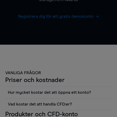
Registrera dig för ett gratis demokonto
VANLIGA FRÅGOR
Priser och kostnader
Hur mycket kostar det att öppna ett konto?
Det finns ingen kostnad för att öppna ett
Vad kostar det att handla CFD:er?
livekonto. Du kan också visa våra priser och
Det är en rad kostnader att tänka på när man
Produkter och CFD-konto
använda sådana verktyg som diagram, Reuters