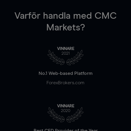
Varför handla
med CMC
Markets?
VINNARE
2021
No.1 Web-based Platform
ForexBrokers.com
VINNARE
2020
Best CFD Provider of the Year