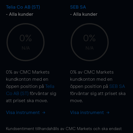
Telia Co AB (ST)
SEB SA
- Alla kunder
- Alla kunder
0%
0%
N/A
N/A
0%
av CMC Markets
0%
av CMC Markets
kundkonton med en
kundkonton med en
öppen position på
Telia
öppen position på
SEB SA
Co AB (ST)
förväntar sig
förväntar sig att priset ska
att priset ska
move
.
move
.
Visa instrument
Visa instrument
Kundsentiment tillhandahålls av CMC Markets och ska endast