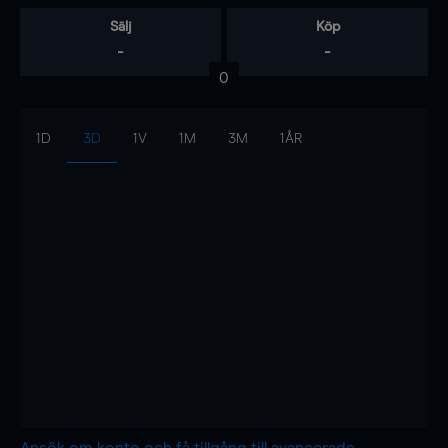
Sälj
Köp
-
-
0
1D
3D
1V
1M
3M
1ÅR