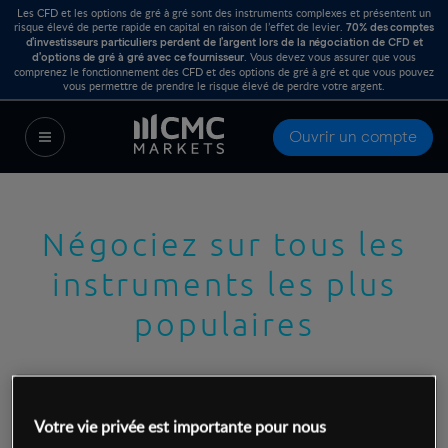
Les CFD et les options de gré à gré sont des instruments complexes et présentent un
risque élevé de perte rapide en capital en raison de l’effet de levier.
70% des comptes
d’investisseurs particuliers perdent de l’argent lors de la négociation de CFD et
. Vous devez vous assurer que vous
d’options de gré à gré avec ce fournisseur
comprenez le fonctionnement des CFD et des options de gré à gré et que vous pouvez
vous permettre de prendre le risque élevé de perdre votre argent.
Ouvrir un compte
Négociez sur tous les
instruments les plus
populaires
Avec un tel choix d'instruments, vous
Votre vie privée est importante pour nous
pouvez vous concentrer sur le trading de