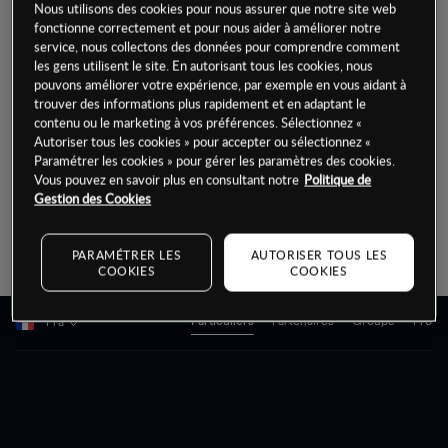
Nous utilisons des cookies pour nous assurer que notre site web
CFD sur une paire de devises ou un métal
fonctionne correctement et pour nous aider à améliorer notre
spécifique, ou vous pouvez vous diversifier
service, nous collectons des données pour comprendre comment
les gens utilisent le site. En autorisant tous les cookies, nous
en faisant du trading de CFD sur plusieurs
pouvons améliorer votre expérience, par exemple en vous aidant à
trouver des informations plus rapidement et en adaptant le
classes d'actifs comme les indices et les
contenu ou le marketing à vos préférences. Sélectionnez «
actions. Consultez notre bibliothèque de
Autoriser tous les cookies » pour accepter ou sélectionnez «
Paramétrer les cookies » pour gérer les paramètres des cookies.
produits ci-dessous
Vous pouvez en savoir plus en consultant notre
Politique de
Gestion des Cookies
Begin
typing
PARAMÉTRER LES
AUTORISER TOUS LES
COOKIES
COOKIES
for
results.
Particuliers
Partenaires
Groupe
Pro
Fra