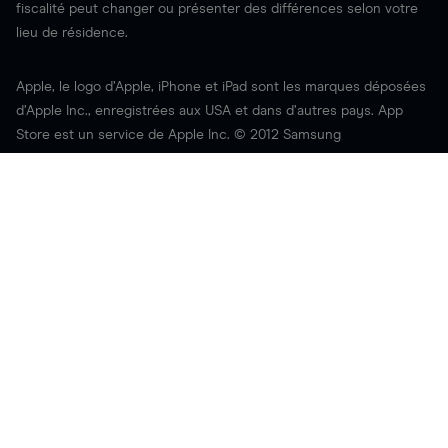
fiscalité peut changer ou présenter des différences selon votre
lieu de résidence.
Apple, le logo d’Apple, iPhone et iPad sont les marques déposées
d’Apple Inc., enregistrées aux USA et dans d’autres pays. App
Store est un service de Apple Inc. © 2012 Samsung
Telecommunications America, LLC. Samsung et Galaxy S sont les
marques déposées de Samsung Electronics Co., Ltd. Android est
une marque déposée de Google Inc. Certaines parties de cette
page sont reproduites à partir d’une œuvre créée et partagée par
Google et utilisées conformément aux conditions décrites dans
les
Creative Commons 3.0 Attribution License
.
Régulations
Documents légaux
Information importante
Fraudes prise de conscience
Confidentialité
Cookies