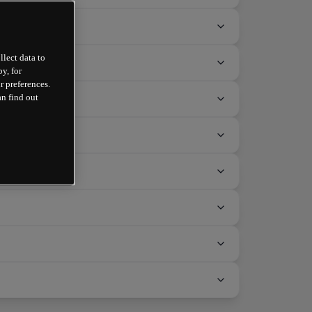
llect data to
y, for
r preferences.
an find out