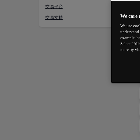
交易平台
We care 
交易支持
We use cook
understand 
example, he
Select “All
more by vi