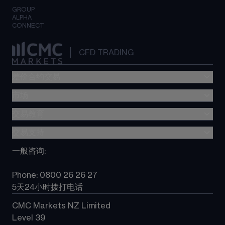
GROUP
ALPHA
CONNECT
CFD TRADING
差价合约交易
市场
交易费用
CMC Platform
交易教育
外汇交易
Metatrader (MT4)
股指差价合约
交易支持
差价合约(CFD)教育
TradingView
大宗商品差价合约
”新一代“交易平台指南
一般咨询
:
选择 CMC
所有产品
常见问题
常见问题
Phone: 0800 26 26 27
联系我们
5天24小时拨打电话
CMC Markets NZ Limited
Level 39