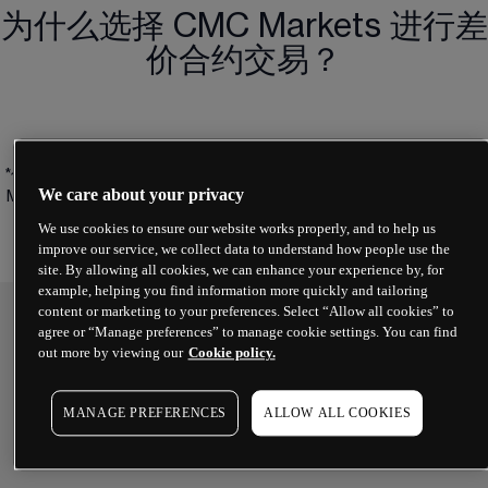
为什么选择 CMC Markets 进行差
价合约交易？
*仅适用于 FX Active 账户。
每笔交易收取交易价值0.0025%的佣金， 
We care about your privacy
MT4平台的佣金是针对开仓和平仓交易预先收取
。详情请查看
条款与细
则
。 
We use cookies to ensure our website works properly, and to help us
improve our service, we collect data to understand how people use the
site. By allowing all cookies, we can enhance your experience by, for
example, helping you find information more quickly and tailoring
content or marketing to your preferences. Select “Allow all cookies” to
agree or “Manage preferences” to manage cookie settings. You can find
强大且功能全面的交易体验
out more by viewing our
Cookie policy.
MANAGE PREFERENCES
ALLOW ALL COOKIES