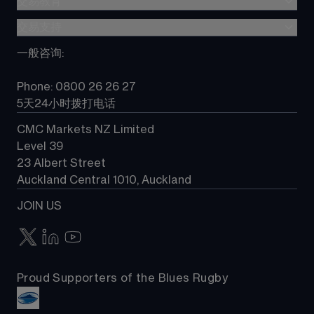
交易教育
外汇交易
Metatrader (MT4)
股指差价合约
交易支持
差价合约(CFD)教育
TradingView
大宗商品差价合约
”新一代“交易平台指南
一般咨询
:
选择 CMC
所有产品
常见问题
常见问题
Phone: 0800 26 26 27
联系我们
5天24小时拨打电话
CMC Markets NZ Limited
Level 39
23 Albert Street
Auckland Central 1010, Auckland
JOIN US
Proud Supporters of the Blues Rugby