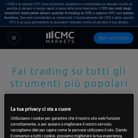
I CFD e le opzioni OTC sono strumenti complessi e comportano un elevato rischio di
perdita di denaro in tempi rapidi a causa della leva finanziaria. Il
70% dei conti degli
investitori retail perde denaro quando fa trading su CFD o opzioni OTC con questo
. Dovresti considerare se comprendi il funzionamento dei CFD e delle opzioni
fornitore
OTC e se puoi permetterti di assumere l’elevato rischio di perdere il tuo denaro.
Apri un conto
Fai trading su tutti gli
strumenti più popolari
Con una così ampia selezione di strumenti
La tua privacy ci sta a cuore
tra cui scegliere, puoi concentrarti sul
Utilizziamo i cookie per garantire che il nostro sito web funzioni
correttamente, e per aiutarci a migliorare il nostro servizio,
trading di CFD su una specifica coppia di
raccogliamo dati per capire come le persone utilizzano il sito. Dando
valute o metallo, oppure puoi diversificare il
il consenso a tutti i cookie, possiamo migliorare la tua esperienza,