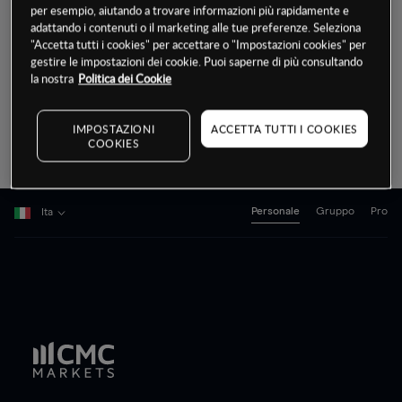
per esempio, aiutando a trovare informazioni più rapidamente e
trading di CFD su più classi di attività come
adattando i contenuti o il marketing alle tue preferenze. Seleziona
"Accetta tutti i cookies" per accettare o "Impostazioni cookies" per
indici e azioni. Cerca la nostra libreria di
gestire le impostazioni dei cookie. Puoi saperne di più consultando
prodotti qui sotto
la nostra
Politica dei Cookie
IMPOSTAZIONI
ACCETTA TUTTI I COOKIES
Begin
COOKIES
typing
for
results.
Personale
Gruppo
Pro
Ita