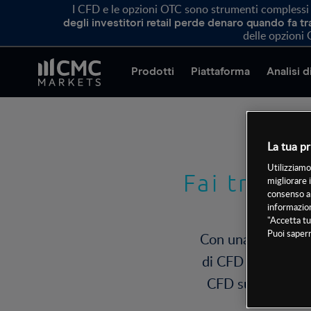
I CFD e le opzioni OTC sono strumenti complessi e 
degli investitori retail perde denaro quando fa 
delle opzioni 
Prodotti
Piattaforma
Analisi 
La tua pr
Utilizziamo
Fai tradin
migliorare 
consenso a 
informazion
"Accetta tu
Puoi sapern
Con una così ampia
di CFD su una spec
CFD su più classi 