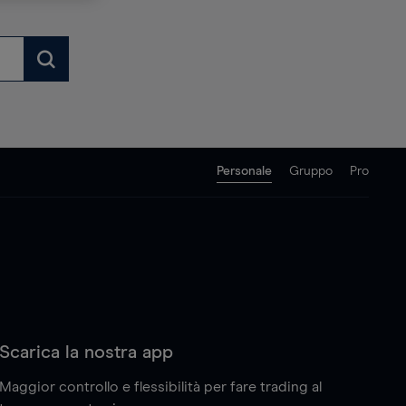
Begin
typing
for
results.
Personale
Gruppo
Pro
Scarica la nostra app
Maggior controllo e flessibilità per fare trading al