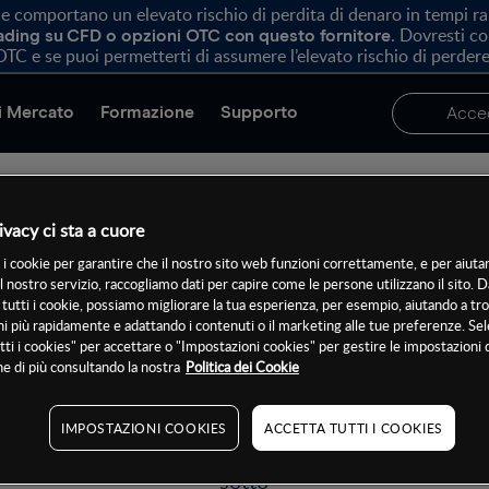
comportano un elevato rischio di perdita di denaro in tempi rapid
. Dovresti c
trading su CFD o opzioni OTC con questo fornitore
OTC e se puoi permetterti di assumere l’elevato rischio di perdere
di Mercato
Formazione
Supporto
Acce
ivacy ci sta a cuore
 i cookie per garantire che il nostro sito web funzioni correttamente, e per aiutar
g su tutti gli strumenti p
il nostro servizio, raccogliamo dati per capire come le persone utilizzano il sito. D
tutti i cookie, possiamo migliorare la tua esperienza, per esempio, aiutando a tr
i più rapidamente e adattando i contenuti o il marketing alle tue preferenze. Se
tti i cookies" per accettare o "Impostazioni cookies" per gestire le impostazioni 
e di più consultando la nostra
Politica dei Cookie
 selezione di strumenti tra cui scegliere, puoi conce
ifica coppia di valute o metallo, oppure puoi diversif
IMPOSTAZIONI COOKIES
ACCETTA TUTTI I COOKIES
di attività come indici e azioni. Cerca la nostra libre
sotto