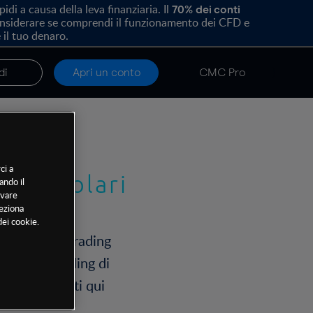
i a causa della leva finanziaria. Il
70% dei conti
onsiderare se comprendi il funzionamento dei CFD e
 il tuo denaro.
di
Apri un conto
CMC Pro
ci a
iù popolari
ando il
ovare
leziona
dei cookie.
ntrarti sul trading
icare il trading di
ria di prodotti qui