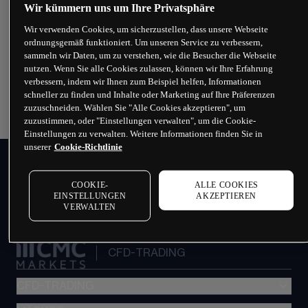
Wir kümmern uns um Ihre Privatsphäre
Kann ETF-Trading helfen, Ihr Portfolio zu
Wir verwenden Cookies, um sicherzustellen, dass unsere Webseite
ordnungsgemäß funktioniert. Um unseren Service zu verbessern,
diversifizieren?
sammeln wir Daten, um zu verstehen, wie die Besucher die Webseite
nutzen. Wenn Sie alle Cookies zulassen, können wir Ihre Erfahrung
Was ist der Unterschied zwischen ETF- und
verbessern, indem wir Ihnen zum Beispiel helfen, Informationen
Aktientrading?
schneller zu finden und Inhalte oder Marketing auf Ihre Präferenzen
zuzuschneiden. Wählen Sie "Alle Cookies akzeptieren", um
zuzustimmen, oder "Einstellungen verwalten", um die Cookie-
Einstellungen zu verwalten. Weitere Informationen finden Sie in
unserer
Cookie-Richtlinie
PRIVATKUNDEN
INSTITUTIONELLER HANDEL
COOKIE-
ALLE COOKIES
CMC GRUPPE
EINSTELLUNGEN
AKZEPTIEREN
PROFESSIONELLER TRADER
VERWALTEN
CMC ZERTIFIKATE
CFD-TRADING
CFD-TRADING