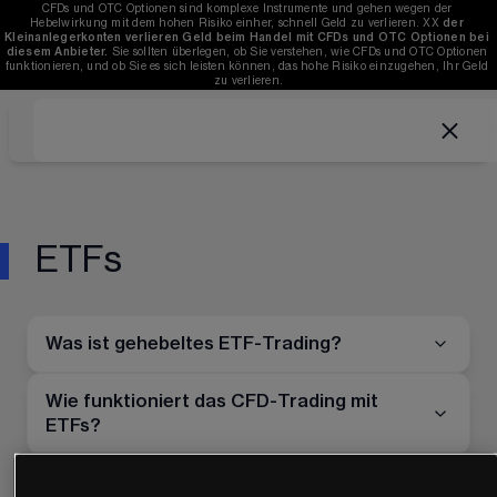
CFDs und OTC Optionen sind komplexe Instrumente und gehen wegen der 
Hebelwirkung mit dem hohen Risiko einher, schnell Geld zu verlieren. 
XX
der 
Kleinanlegerkonten verlieren Geld beim Handel mit CFDs und OTC Optionen bei 
diesem Anbieter.
 Sie sollten überlegen, ob Sie verstehen, wie CFDs und OTC Optionen 
funktionieren, und ob Sie es sich leisten können, das hohe Risiko einzugehen, Ihr Geld 
zu verlieren.
ETFs
Was ist gehebeltes ETF-Trading?
Wie funktioniert das CFD-Trading mit
ETFs?
Welche Kosten birgt ETF-Trading?