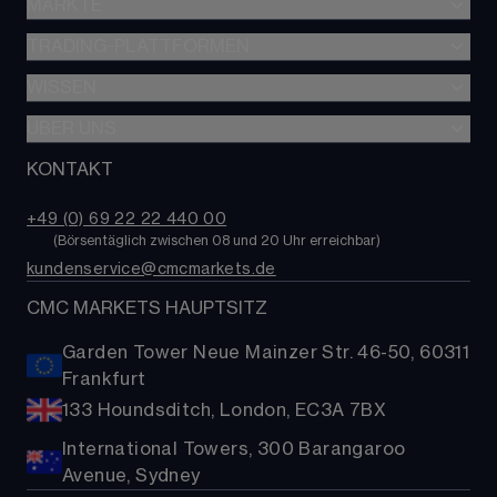
MÄRKTE
Übersicht unserer Trading-Konten
CFD-Trading
TRADING-PLATTFORMEN
Forex
Optionshandel
Indizes
WISSEN
Überblick aller Plattformen
Alpha
Aktien
CMC Next Generation
ÜBER UNS
Lernen
Professioneller Trader
Rohstoffe
CMC Trading-App
Nachrichten & Analysen
KONTAKT
Über uns
Trading-Kosten
Staatsanleihen
TradingView
Kontakt
ETFs
+49 (0) 69 22 22 440 00
MetaTrader 4 (MT4)
FAQs
        (
Börsentäglich zwischen 08 und 20 Uhr erreichbar
)
Kryptowährungen
kundenservice@cmcmarkets.de
Hilfe
Aktien-Baskets
Presse
CMC MARKETS HAUPTSITZ
Garden Tower Neue Mainzer Str. 46-50, 60311
Frankfurt
133 Houndsditch, London, EC3A 7BX
International Towers, 300 Barangaroo
Avenue, Sydney