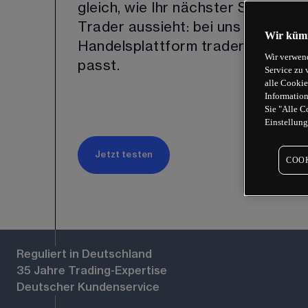
gleich, wie Ihr nächster Schritt a
Trader aussieht: bei uns können Si
Wir kümm
Handelsplattform traden, die am b
Wir verwend
passt.
Service zu 
alle Cookie
Information
Sie "Alle C
Einstellung
Jetzt testen
COOK
Reguliert in Deutschland
35 Jahre Trading-Expertise
Deutscher Kundenservice