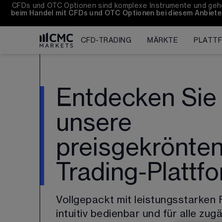
CFDs und OTC Optionen sind komplexe Instrumente und gehen
beim Handel mit CFDs und OTC Optionen bei diesem Anbiete
CFD-TRADING
MÄRKTE
PLATT
Entdecken Sie
unsere
preisgekrönte
Trading-Plattf
Vollgepackt mit leistungsstarken 
intuitiv bedienbar und für alle zug