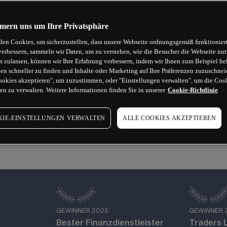
uf dem Weg als 
e mit der 
ern uns um Ihre Privatsphäre
esten zu Ihnen 
en Cookies, um sicherzustellen, dass unsere Webseite ordnungsgemäß funktionier
verbessern, sammeln wir Daten, um zu verstehen, wie die Besucher die Webseite nu
s zulassen, können wir Ihre Erfahrung verbessern, indem wir Ihnen zum Beispiel he
en schneller zu finden und Inhalte oder Marketing auf Ihre Präferenzen zuzuschne
ookies akzeptieren", um zuzustimmen, oder "Einstellungen verwalten", um die Coo
en zu verwalten. Weitere Informationen finden Sie in unserer
Cookie-Richtlinie
IE-EINSTELLUNGEN VERWALTEN
ALLE COOKIES AKZEPTIEREN
GEWINNER 2025
GEWINNER 
Bester Finanzdienstleister
Traders L