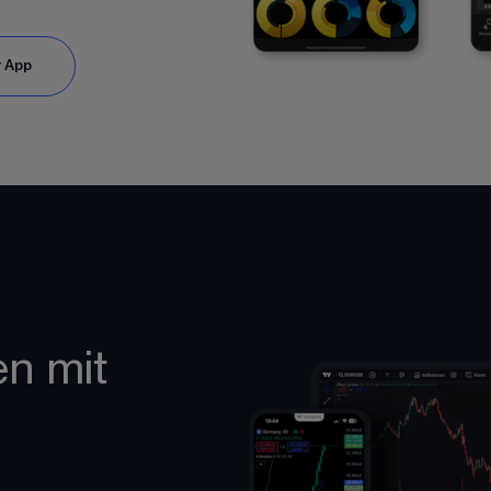
r App
en mit