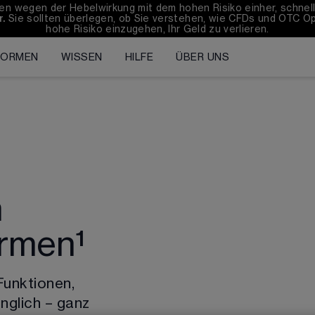
 wegen der Hebelwirkung mit dem hohen Risiko einher, schnell G
r.
 Sie sollten überlegen, ob Sie verstehen, wie CFDs und OTC Opt
hohe Risiko einzugehen, Ihr Geld zu verlieren.
FORMEN
WISSEN
HILFE
ÜBER UNS
n
ormen¹
Funktionen, 
änglich – ganz 