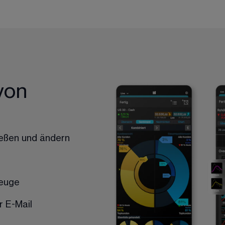
 von
ießen und ändern
zeuge
r E-Mail