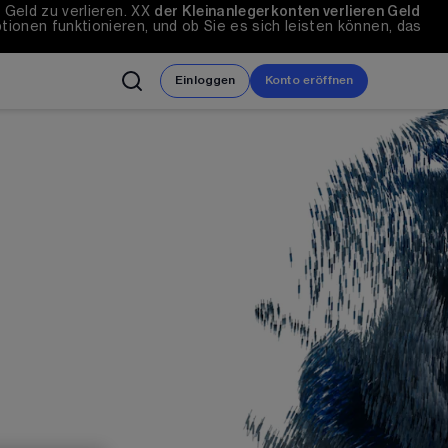
eld zu verlieren. 
XX
der Kleinanlegerkonten verlieren Geld 
ionen funktionieren, und ob Sie es sich leisten können, das 
Einloggen
Konto eröffnen