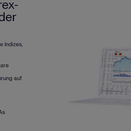
rex-
der
 Indizes,
aare
hrung auf
As