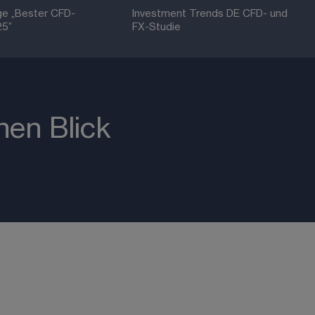
ge „Bester CFD-
Investment Trends DE CFD- und 
25”
FX-Studie 
nen Blick