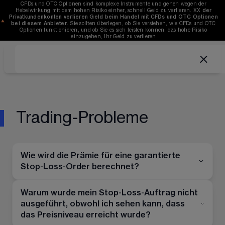
CFDs und OTC Optionen sind komplexe Instrumente und gehen wegen der 
Hebelwirkung mit dem hohen Risiko einher, schnell Geld zu verlieren. 
XX
der 
Privatkundenkonten verlieren Geld beim Handel mit CFDs und OTC Optionen 
bei diesem Anbieter
. Sie sollten überlegen, ob Sie verstehen, wie CFDs und OTC 
Optionen funktionieren, und ob Sie es sich leisten können, das hohe Risiko 
einzugehen, Ihr Geld zu verlieren.
Trading-Probleme
Wie wird die Prämie für eine garantierte
Stop-Loss-Order berechnet?
Warum wurde mein Stop-Loss-Auftrag nicht
ausgeführt, obwohl ich sehen kann, dass
das Preisniveau erreicht wurde?