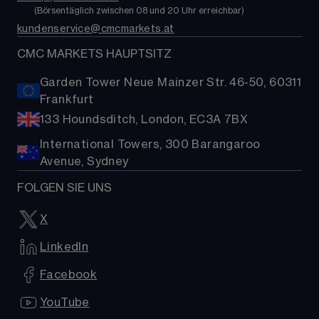
FAQs
        (
Börsentäglich zwischen 08 und 20 Uhr erreichbar
)
Kryptowährungen
kundenservice@cmcmarkets.at
Hilfe
Aktien-Baskets
Presse
CMC MARKETS HAUPTSITZ
Garden Tower Neue Mainzer Str. 46-50, 60311
Frankfurt
133 Houndsditch, London, EC3A 7BX
International Towers, 300 Barangaroo
Avenue, Sydney
FOLGEN SIE UNS
X
LinkedIn
Facebook
YouTube