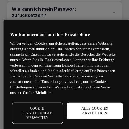
Wie kann ich mein Passwort
zurücksetzen?
Was kann ich tun, wenn ich eine Frage zu
Wir kümmern uns um Ihre Privatsphäre
meinem Handelskonto habe?
Wir verwenden Cookies, um sicherzustellen, dass unsere Webseite
ordnungsgemäß funktioniert. Um unseren Service zu verbessern,
Warum ist „Positionserhöhung“ oder
sammeln wir Daten, um zu verstehen, wie die Besucher die Webseite
„Shorting“ bei bestimmten Produkten nicht
nutzen. Wenn Sie alle Cookies zulassen, können wir Ihre Erfahrung
erlaubt?
verbessern, indem wir Ihnen zum Beispiel helfen, Informationen
schneller zu finden und Inhalte oder Marketing auf Ihre Präferenzen
zuzuschneiden. Wählen Sie "Alle Cookies akzeptieren", um
Wie kann ich meine E-Mail-Adresse
zuzustimmen, oder "Einstellungen verwalten", um die Cookie-
ändern?
Einstellungen zu verwalten. Weitere Informationen finden Sie in
unserer
Cookie-Richtlinie
Kann ich ein Forex-Handelskonto
eröffnen?
COOKIE-
ALLE COOKIES
EINSTELLUNGEN
AKZEPTIEREN
VERWALTEN
Wird die Prämie zurückerstattet, wenn ich
meinen GSLO nicht verwende?