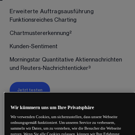
Erweiterte Auftragsausführung
Funktionsreiches Charting
Chartmustererkennung²
Kunden-Sentiment
Morningstar Quantitative Aktiennachrichten
und Reuters-Nachrichtenticker³
Jetzt testen
Mehr über CMC Next Generation
Wir kümmern uns um Ihre Privatsphäre
Wir verwenden Cookies, um sicherzustellen, dass unsere Webseite
ordnungsgemäß funktioniert. Um unseren Service zu verbessern,
sammeln wir Daten, um zu verstehen, wie die Besucher die Webseite
nutzen. Wenn Sie alle Cookies zulassen, können wir Ihre Erfahrung