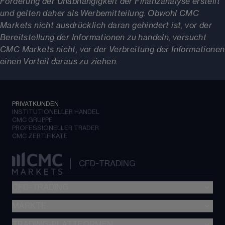
Förderung der Unabhängigkeit der Finanzanalyse erstellt
und gelten daher als Werbemitteilung. Obwohl CMC
Markets nicht ausdrücklich daran gehindert ist, vor der
Bereitstellung der Informationen zu handeln, versucht
CMC Markets nicht, vor der Verbreitung der Informationen
einen Vorteil daraus zu ziehen.
PRIVATKUNDEN
INSTITUTIONELLER HANDEL
CMC GRUPPE
PROFESSIONELLER TRADER
CMC ZERTIFIKATE
CFD-TRADING
CFD-TRADING
MÄRKTE
Übersicht unserer Trading-Konten
CFD-Trading
TRADING-PLATTFORMEN