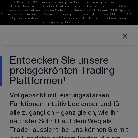
CFDs und OTC Optionen sind komplexe Instrumente und gehen wegen der 
Hebelwirkung mit dem hohen Risiko einher, schnell Geld zu verlieren. 
XX
der 
Privatkundenkonten verlieren Geld beim Handel mit CFDs und OTC Optionen 
bei diesem Anbieter
. Sie sollten überlegen, ob Sie verstehen, wie CFDs und OTC 
Optionen funktionieren, und ob Sie es sich leisten können, das hohe Risiko 
einzugehen, Ihr Geld zu verlieren.
Entdecken Sie unsere
preisgekrönten Trading-
Plattformen¹
Vollgepackt mit leistungsstarken 
Funktionen, intuitiv bedienbar und für 
alle zugänglich – ganz gleich, wie Ihr 
nächster Schritt auf dem Weg als 
Trader aussieht: bei uns können Sie mit 