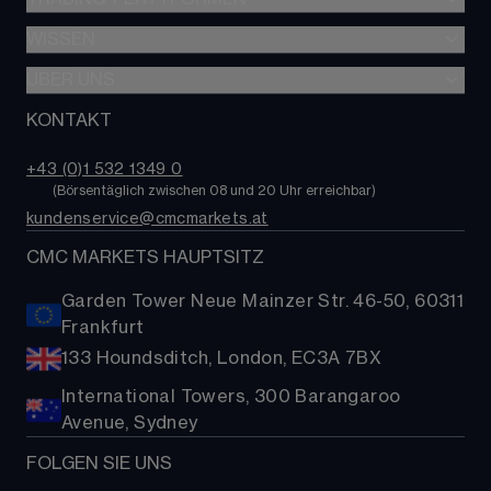
Forex
Optionshandel
Indizes
WISSEN
Überblick aller Plattformen
Alpha
Aktien
CMC Next Generation
ÜBER UNS
Lernen
Professioneller Trader
Rohstoffe
CMC Trading-App
Nachrichten & Analysen
KONTAKT
Über uns
Trading-Kosten
Staatsanleihen
TradingView
Kontakt
ETFs
+43 (0)1 532 1349 0​
MetaTrader 4 (MT4)
FAQs
        (
Börsentäglich zwischen 08 und 20 Uhr erreichbar
)
Kryptowährungen
kundenservice@cmcmarkets.at
Hilfe
Aktien-Baskets
Presse
CMC MARKETS HAUPTSITZ
Garden Tower Neue Mainzer Str. 46-50, 60311
Frankfurt
133 Houndsditch, London, EC3A 7BX
International Towers, 300 Barangaroo
Avenue, Sydney
FOLGEN SIE UNS