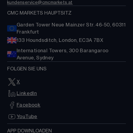
kundenservice@cmcmarkets.at
Hilfe
Aktien-Baskets
Presse
CMC MARKETS HAUPTSITZ
Garden Tower Neue Mainzer Str. 46-50, 60311
Frankfurt
133 Houndsditch, London, EC3A 7BX
International Towers, 300 Barangaroo
Avenue, Sydney
FOLGEN SIE UNS
X
LinkedIn
Facebook
YouTube
APP DOWNLOADEN