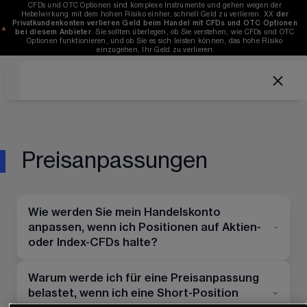
CFDs und OTC Optionen sind komplexe Instrumente und gehen wegen der 
Hebelwirkung mit dem hohen Risiko einher, schnell Geld zu verlieren. 
XX
der 
Privatkundenkonten verlieren Geld beim Handel mit CFDs und OTC Optionen 
bei diesem Anbieter
. Sie sollten überlegen, ob Sie verstehen, wie CFDs und OTC 
Optionen funktionieren, und ob Sie es sich leisten können, das hohe Risiko 
einzugehen, Ihr Geld zu verlieren.
Preisanpassungen
Wie werden Sie mein Handelskonto
anpassen, wenn ich Positionen auf Aktien-
oder Index-CFDs halte?
Warum werde ich für eine Preisanpassung
belastet, wenn ich eine Short-Position