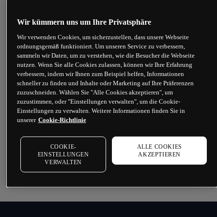
halte?
Wir kümmern uns um Ihre Privatsphäre
Was passiert im Falle einer
Bezugsrechtsemission?
Wir verwenden Cookies, um sicherzustellen, dass unsere Webseite
ordnungsgemäß funktioniert. Um unseren Service zu verbessern,
sammeln wir Daten, um zu verstehen, wie die Besucher die Webseite
Wie wirken sich Aktiensplits von
nutzen. Wenn Sie alle Cookies zulassen, können wir Ihre Erfahrung
Unternehmen auf mein Handelskonto aus?
verbessern, indem wir Ihnen zum Beispiel helfen, Informationen
schneller zu finden und Inhalte oder Marketing auf Ihre Präferenzen
zuzuschneiden. Wählen Sie "Alle Cookies akzeptieren", um
Wie werden Kapitalmaßnahmen auf meine
zuzustimmen, oder "Einstellungen verwalten", um die Cookie-
Aktienpositionen angewendet?
Einstellungen zu verwalten. Weitere Informationen finden Sie in
unserer
Cookie-Richtlinie
Was sind Preisanpassungen?
COOKIE-
ALLE COOKIES
EINSTELLUNGEN
AKZEPTIEREN
Wie wirken sich Dividendenankündigungen
VERWALTEN
von Unternehmen auf meine Trades aus?