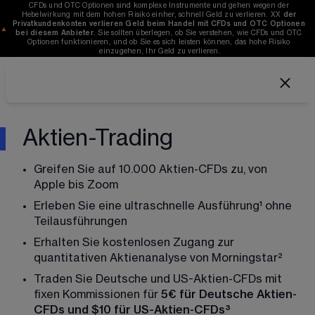
CFDs und OTC Optionen sind komplexe Instrumente und gehen wegen der 
Hebelwirkung mit dem hohen Risiko einher, schnell Geld zu verlieren. 
XX
der 
Privatkundenkonten verlieren Geld beim Handel mit CFDs und OTC Optionen 
bei diesem Anbieter
. Sie sollten überlegen, ob Sie verstehen, wie CFDs und OTC 
Optionen funktionieren, und ob Sie es sich leisten können, das hohe Risiko 
einzugehen, Ihr Geld zu verlieren.
Aktien-Trading
Greifen Sie auf 
10.000
 Aktien-CFDs zu, von 
Apple bis Zoom
Erleben Sie eine ultraschnelle Ausführung¹ ohne 
Teilausführungen
Erhalten Sie kostenlosen Zugang zur 
quantitativen Aktienanalyse von Morningstar²
Traden Sie Deutsche und US-Aktien-CFDs mit 
fixen Kommissionen für 
5€ für Deutsche Aktien-
CFDs und $10 für US-Aktien-CFDs³