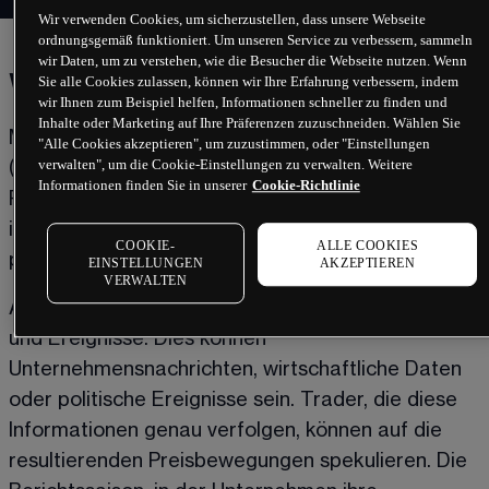
Wir verwenden Cookies, um sicherzustellen, dass unsere Webseite
ordnungsgemäß funktioniert. Um unseren Service zu verbessern, sammeln
wir Daten, um zu verstehen, wie die Besucher die Webseite nutzen. Wenn
Was bietet Aktien-Trading?
Sie alle Cookies zulassen, können wir Ihre Erfahrung verbessern, indem
wir Ihnen zum Beispiel helfen, Informationen schneller zu finden und
Inhalte oder Marketing auf Ihre Präferenzen zuzuschneiden. Wählen Sie
Mit Aktien-CFDs können Sie sowohl auf steigende 
"Alle Cookies akzeptieren", um zuzustimmen, oder "Einstellungen
verwalten", um die Cookie-Einstellungen zu verwalten. Weitere
(Long-Position) als auch auf fallende Kurse (Short-
Informationen finden Sie in unserer
Cookie-Richtlinie
Position) spekulieren. Dies ermöglicht es Ihnen, sich 
in verschiedenen Marktbedingungen zu 
COOKIE-
ALLE COOKIES
positionieren. 
EINSTELLUNGEN
AKZEPTIEREN
VERWALTEN
Aktienkurse reagieren oft stark auf Nachrichten 
und Ereignisse. Dies können 
Unternehmensnachrichten, wirtschaftliche Daten 
oder politische Ereignisse sein. Trader, die diese 
Informationen genau verfolgen, können auf die 
resultierenden Preisbewegungen spekulieren. Die 