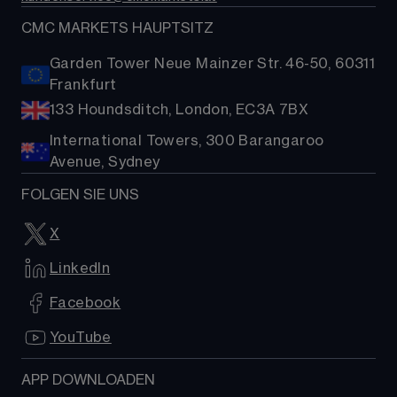
Aktien-Baskets
Presse
CMC MARKETS HAUPTSITZ
Garden Tower Neue Mainzer Str. 46-50, 60311
Frankfurt
133 Houndsditch, London, EC3A 7BX
International Towers, 300 Barangaroo
Avenue, Sydney
FOLGEN SIE UNS
X
LinkedIn
Facebook
YouTube
APP DOWNLOADEN