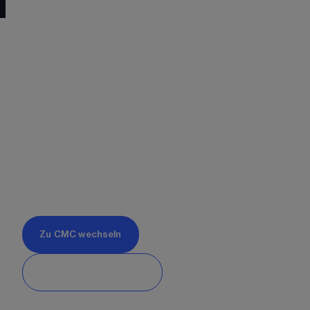
auf Experten-Level?
Als zuverlässiger Partner von globalen 
Finanzinstitutionen wie führenden Banken, 
Brokern und Hedgefonds bieten wir eine 
breite Palette von Trading-Lösungen mit 
institutioneller Qualität. 
12.000
 Finanzmärkte
2 Millionen Trader und Investoren weltweit
⁵
35
 Jahre Erfahrung
Zu CMC wechseln
Im Demo-Konto testen