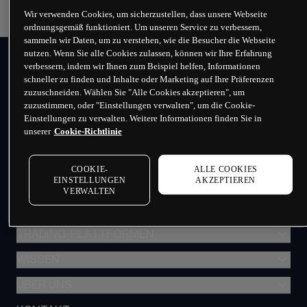
Wir verwenden Cookies, um sicherzustellen, dass unsere Webseite
ordnungsgemäß funktioniert. Um unseren Service zu verbessern,
sammeln wir Daten, um zu verstehen, wie die Besucher die Webseite
nutzen. Wenn Sie alle Cookies zulassen, können wir Ihre Erfahrung
verbessern, indem wir Ihnen zum Beispiel helfen, Informationen
PRIVATKUNDEN
schneller zu finden und Inhalte oder Marketing auf Ihre Präferenzen
INSTITUTIONELLER HANDEL
zuzuschneiden. Wählen Sie "Alle Cookies akzeptieren", um
CMC GRUPPE
PROFESSIONELLER TRADER
zuzustimmen, oder "Einstellungen verwalten", um die Cookie-
CMC ZERTIFIKATE
Einstellungen zu verwalten. Weitere Informationen finden Sie in
unserer
Cookie-Richtlinie
CFD-TRADING
COOKIE-
ALLE COOKIES
EINSTELLUNGEN
AKZEPTIEREN
CFD-TRADING
VERWALTEN
MÄRKTE
Übersicht unserer Trading-Konten
CFD-Trading
TRADING-PLATTFORMEN
Forex
Optionshandel
Indizes
WISSEN
Überblick aller Plattformen
Alpha
Aktien
CMC Next Generation
ÜBER UNS
Lernen
Professioneller Trader
Rohstoffe
CMC Trading-App
Nachrichten & Analysen