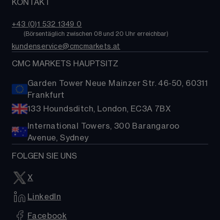
KONTAKT
Über uns
Trading-Kosten
Staatsanleihen
TradingView
Kontakt
ETFs
+43 (0)1 532 1349 0​
MetaTrader 4 (MT4)
FAQs
        (
Börsentäglich zwischen 08 und 20 Uhr erreichbar
)
Kryptowährungen
kundenservice@cmcmarkets.at
Hilfe
Aktien-Baskets
Presse
CMC MARKETS HAUPTSITZ
Garden Tower Neue Mainzer Str. 46-50, 60311
Frankfurt
133 Houndsditch, London, EC3A 7BX
International Towers, 300 Barangaroo
Avenue, Sydney
FOLGEN SIE UNS
X
LinkedIn
Facebook