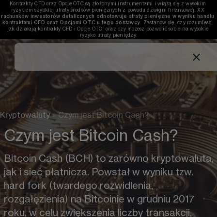
Kontrakty CFD oraz Opcje OTC są złożonymi instrumentami i wiążą się z wysokim 
ryzykiem szybkiej utraty środków pieniężnych z powodu dźwigni finansowej. 
XX
rachunków inwestorów detalicznych odnotowuje straty pieniężne w wyniku handlu 
kontraktami CFD oraz Opcjami OTC u tego dostawcy
. Zastanów się, czy rozumiesz, 
jak działają kontrakty CFD i Opcje OTC, oraz czy możesz pozwolić sobie na wysokie 
ryzyko utraty pieniędzy.
Kryptowaluty
›
Czym jest Bitcoin Cash?
Czym jest Bitcoin Cash?
Bitcoin Cash (BCH) to zarówno kryptowaluta, 
jak i sieć płatnicza. Powstał w wyniku tzw. 
hard fork (twardego rozwidlenia, 
rozgałęzienia) na Bitcoinie w grudniu 2017 
roku, w celu zwiększenia liczby transakcji, 