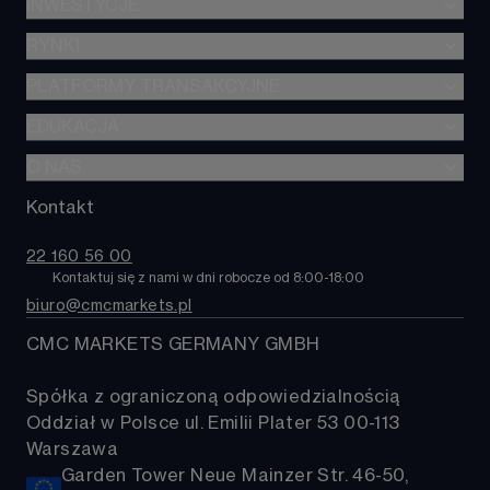
INWESTYCJE
RYNKI
Transakcje CFD
Transakcje na opcjach
PLATFORMY TRANSAKCYJNE
Forex
Alpha
Indeksy
EDUKACJA
Next Generation
Koszty transakcyjne
Akcje
Aplikacja mobilna CMC
O NAS
Naucz się inwestować
Towary i surowce
MetaTrader 4
Puls rynku
Kontakt
O nas
Obligacje
TradingView
Kontakt
ETFy
22 160 56 00
Pomoc
Kontaktuj się z nami w dni robocze od 8:00-18:00 
Kryptowaluty
biuro@cmcmarkets.pl
FAQ
Koszyki akcji
CMC MARKETS GERMANY GMBH
Spółka z ograniczoną odpowiedzialnością
Oddział w Polsce ul. Emilii Plater 53 00-113
Warszawa
Garden Tower Neue Mainzer Str. 46-50,