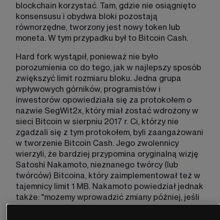
blockchain korzystać. Tam, gdzie nie osiągnięto 
konsensusu i obydwa bloki pozostają 
równorzędne, tworzony jest nowy token lub 
moneta. W tym przypadku był to Bitcoin Cash.
Hard fork wystąpił, ponieważ nie było 
porozumienia co do tego, jak w najlepszy sposób 
zwiększyć limit rozmiaru bloku. Jedna grupa 
wpływowych górników, programistów i 
inwestorów opowiedziała się za protokołem o 
nazwie SegWit2x, który miał zostać wdrożony w 
sieci Bitcoin w sierpniu 2017 r. Ci, którzy nie 
zgadzali się z tym protokołem, byli zaangażowani 
w tworzenie Bitcoin Cash. Jego zwolennicy 
wierzyli, że bardziej przypomina oryginalną wizję 
Satoshi Nakamoto, nieznanego twórcy (lub 
twórców) Bitcoina, który zaimplementował też w 
tajemnicy limit 1 MB. Nakamoto powiedział jednak 
także: "możemy wprowadzić zmiany później, jeśli 
będziemy ich potrzebowali", ponieważ 
przewidział, że przy zwiększonych prędkościach 