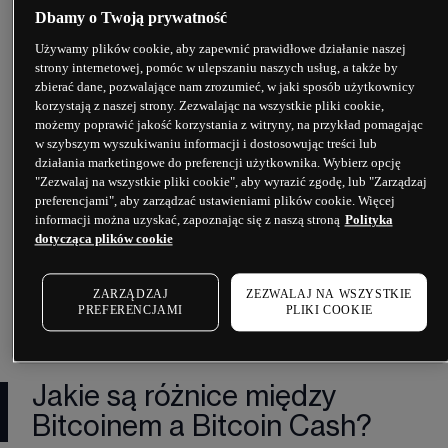
Dbamy o Twoją prywatność
Internetu i zmniejszonych kosztach 
przechowywania, blockchain może być 
Używamy plików cookie, aby zapewnić prawidłowe działanie naszej
zwiększany bez negatywnego wpływu na 
strony internetowej, pomóc w ulepszaniu naszych usług, a także by
koncepcję zdecentralizowanej waluty.
zbierać dane, pozwalające nam zrozumieć, w jaki sposób użytkownicy
korzystają z naszej strony. Zezwalając na wszystkie pliki cookie,
Od momentu pojawienia się, Bitcoin Cash stał się 
możemy poprawić jakość korzystania z witryny, na przykład pomagając
w szybszym wyszukiwaniu informacji i dostosowując treści lub
jednym z najbardziej udanych odgałęzień Bitcoina. 
działania marketingowe do preferencji użytkownika. Wybierz opcję
Roger Ver, czołowy inwestor Bitcoinów, jest 
"Zezwalaj na wszystkie pliki cookie", aby wyrazić zgodę, lub "Zarządzaj
zwolennikiem nowej 
kryptowaluty
 opisując ją jako 
preferencjami", aby zarządzać ustawieniami plików cookie. Więcej
"prawdziwy Bitcoin". Powszechnie nazywany 
informacji można uzyskać, zapoznając się z naszą stroną
Polityka
"bitcoinowym Jezusem", Ver był zwolennikiem 
dotycząca plików cookie
Bitcoina już w 2011 roku, którego uważał za 
środek promowania wolności gospodarczej. Od 
ZARZĄDZAJ
ZEZWALAJ NA WSZYSTKIE
tego czasu wspiera Bitcoin Cash faworyzując 
PREFERENCJAMI
PLIKI COOKIE
niższe koszty i krótszy czas transakcji.
Jakie są różnice między
Bitcoinem a Bitcoin Cash?