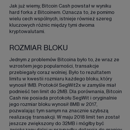
Jak już wiemy, Bitcoin Cash powstał w wyniku 
hard forka z Bitcoinem. Oznacza to, że pomimo 
wielu cech wspólnych, istnieje również szereg 
kluczowych różnic między tymi dwoma 
kryptowalutami. 
ROZMIAR BLOKU
Jednym z problemów Bitcoina było to, że wraz ze 
wzrostem jego popularności, transakcje 
przebiegały coraz wolniej. Było to rezultatem 
limitu w kwestii rozmiaru każdego bloku, który 
wynosił 1MB. Protokół SegWit2x w zamyśle miał 
podnieść ten limit do 2MB. Dla porównania, Bitcoin 
Cash nie posiada protokołu SegWit i oryginalnie 
jego rozmiar bloku wynosił 8MB w 2017, 
pozwalając tym samym na znacznie szybszą 
realizację transakcji. W maju 2018 limit ten został 
jeszcze zwiększony do 32MB i mógłby być 
zwiększany dalej w przypadku dotarcia do granicy 