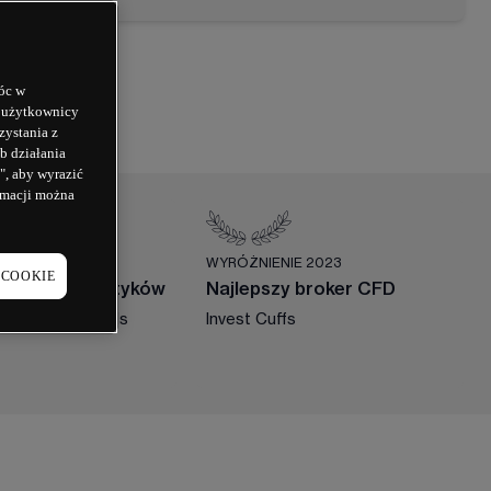
óc w
b użytkownicy
zystania z
b działania
", aby wyrazić
ormacji można
 2022
WYRÓŻNIENIE 2023
 COOKIE
y zespół analityków
Najlepszy broker CFD
al Trader Awards 
Invest Cuffs