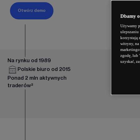
Otwórz demo
Dbamy o
Używamy pl
ulepszaniu 
korzystają 
witryny, na
marketingow
zgodę, lub 
Na rynku od 1989
uzyskać, za
Polskie biuro od 2015
Ponad 2 mln aktywnych
traderów²