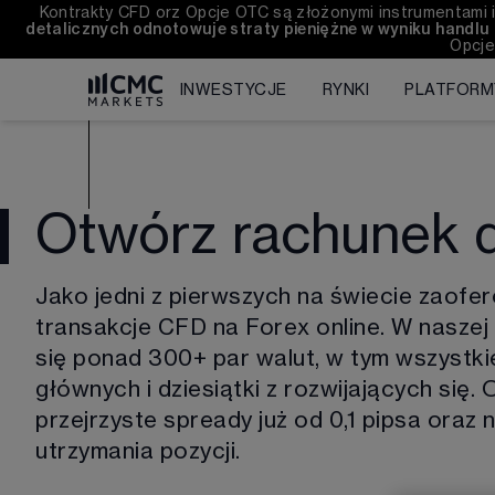
Kontrakty CFD orz Opcje OTC są złożonymi instrumentami i
detalicznych odnotowuje straty pieniężne w wyniku handl
Opcje
INWESTYCJE
RYNKI
PLATFORM
Otwórz rachunek
Jako jedni z pierwszych na świecie zaofer
transakcje CFD na Forex online. W naszej 
się ponad 
300+
 par walut, w tym wszystki
głównych i dziesiątki z rozwijających się. O
przejrzyste spready już od 0,1 pipsa oraz n
utrzymania pozycji. 