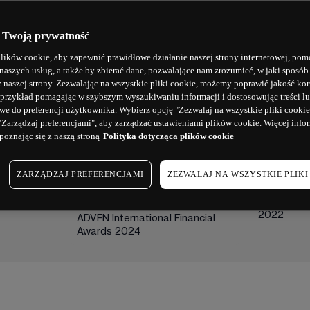
 Twoją prywatność
ików cookie, aby zapewnić prawidłowe działanie naszej strony internetowej, pom
naszych usług, a także by zbierać dane, pozwalające nam zrozumieć, w jaki sposó
z naszej strony. Zezwalając na wszystkie pliki cookie, możemy poprawić jakość kor
 przykład pomagając w szybszym wyszukiwaniu informacji i dostosowując treści lu
e do preferencji użytkownika. Wybierz opcję "Zezwalaj na wszystkie pliki cookie
"Zarządzaj preferencjami", aby zarządzać ustawieniami plików cookie. Więcej inf
poznając się z naszą stroną
Polityka dotycząca plików cookie
ZWYCIĘZCA 2024
ZWYCIĘZCA
ZARZĄDZAJ PREFERENCJAMI
ZEZWALAJ NA WSZYSTKIE PLIKI
Najlepsza mobilna
Najlepsz
platforma transakcyjna
Profession
2022
ADVFN International Financial 
Awards 2024 