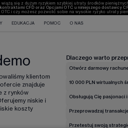
 wiążą się z dużym ryzykiem szybkiej utraty środków pieniężnyc
u kontraktami CFD oraz Opcjami OTC u niniejszego dostawcy C
 OTC i czy możesz pozwolić sobie na wysokie ryzyko utraty pien
Y
EDUKACJA
POMOC
O NAS
 demo
Dlaczego warto przep
Otwórz darmowy rachun
owaliśmy klientom 
10 000 PLN wirtualnych 
ofercie znajduje 
e z rynków 
Obsługują Cię pasjonaci 
ferujemy niskie i 
iskie koszty 
Przeprowadzaj transakcje
Przetestuj swoją strategi