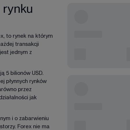
 rynku
x, to rynek na którym 
ażdej transakcji 
jest jednym z 
ą 5 bilionów USD. 
iej płynnych rynków 
arówno przez 
ziałalności jak 
nym i o zabarwieniu 
storzy. Forex nie ma 