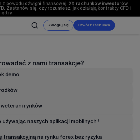
h z powodu dźwigni finansowej. 
XX
rachunków inwestorów 
FD
. Zastanów się, czy rozumiesz, jak działają kontrakty CFD i 
iędzy.
Zaloguj się
Otwórz rachunek
rowadać z nami transakcje?
ek demo
środków
i weterani rynków
 używając naszych aplikacji mobilnych ¹
ę transakcyjną na rynku forex bez ryzyka