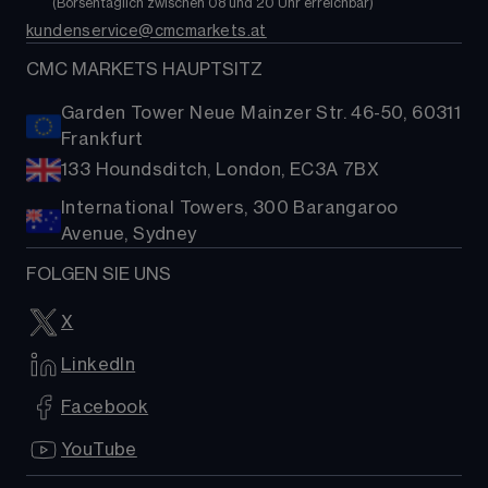
FAQs
        (
Börsentäglich zwischen 08 und 20 Uhr erreichbar
)
Kryptowährungen
kundenservice@cmcmarkets.at
Hilfe
Aktien-Baskets
Presse
CMC MARKETS HAUPTSITZ
Garden Tower Neue Mainzer Str. 46-50, 60311
Frankfurt
133 Houndsditch, London, EC3A 7BX
International Towers, 300 Barangaroo
Avenue, Sydney
FOLGEN SIE UNS
X
LinkedIn
Facebook
YouTube