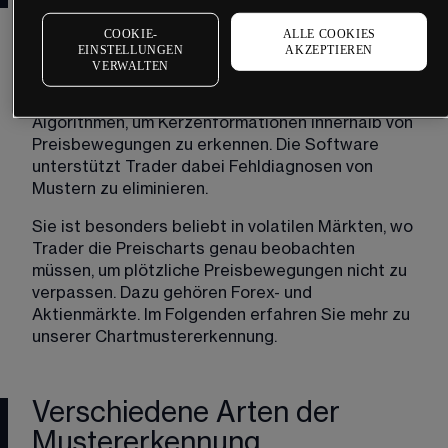
COOKIE-
ALLE COOKIES
Eine Software zur Erkennung von Chartmustern 
EINSTELLUNGEN
AKZEPTIEREN
ist darauf ausgelegt, bedeutende Handelsmuster 
VERWALTEN
zu identifizieren, die in Finanzmärkten auftreten. 
Sie verwendet künstliche Intelligenz und 
Algorithmen, um Kerzenformationen innerhalb von 
Preisbewegungen zu erkennen. Die Software 
unterstützt Trader dabei Fehldiagnosen von 
Mustern zu eliminieren.
Sie ist besonders beliebt in volatilen Märkten, wo 
Trader die Preischarts genau beobachten 
müssen, um plötzliche Preisbewegungen nicht zu 
verpassen. Dazu gehören Forex- und 
Aktienmärkte. Im Folgenden erfahren Sie mehr zu 
unserer Chartmustererkennung.
Verschiedene Arten der
Mustererkennung