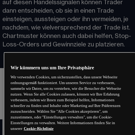
auf diesen Handelssignalen können Trader 
dann entscheiden, ob sie in einen Trade 
einsteigen, aussteigen oder ihn vermeiden, je 
nachdem, wie vielversprechend der Trade ist. 
Chartmuster​​ können auch dabei helfen, Stop-
Loss-Orders und Gewinnziele zu platzieren.
Wir kümmern uns um Ihre Privatsphäre
Wir verwenden Cookies, um sicherzustellen, dass unsere Webseite
ordnungsgemäß funktioniert. Um unseren Service zu verbessern,
:
12. Mai 2025, 11:24
sammeln wir Daten, um zu verstehen, wie die Besucher die Webseite
:
04. Juni 2026, 13:29
nutzen. Wenn Sie alle Cookies zulassen, können wir Ihre Erfahrung
verbessern, indem wir Ihnen zum Beispiel helfen, Informationen
schneller zu finden und Inhalte oder Marketing auf Ihre Präferenzen
zuzuschneiden. Wählen Sie "Alle Cookies akzeptieren", um
zuzustimmen, oder "Einstellungen verwalten", um die Cookie-
Was ist Software zur
Einstellungen zu verwalten. Weitere Informationen finden Sie in
unserer
Cookie-Richtlinie
Chartmustererkennung?