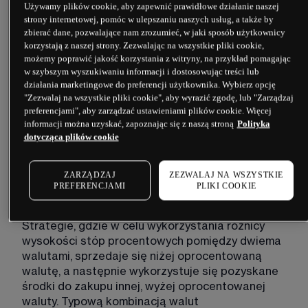
Używamy plików cookie, aby zapewnić prawidłowe działanie naszej
strony internetowej, pomóc w ulepszaniu naszych usług, a także by
C
zbierać dane, pozwalające nam zrozumieć, w jaki sposób użytkownicy
korzystają z naszej strony. Zezwalając na wszystkie pliki cookie,
możemy poprawić jakość korzystania z witryny, na przykład pomagając
w szybszym wyszukiwaniu informacji i dostosowując treści lub
CAC
działania marketingowe do preferencji użytkownika. Wybierz opcję
"Zezwalaj na wszystkie pliki cookie", aby wyrazić zgodę, lub "Zarządzaj
Jest to indeks giełdowy ważony wartością 
preferencjami", aby zarządzać ustawieniami plików cookie. Więcej
informacji można uzyskać, zapoznając się z naszą stroną
Polityka
rynkową, w którego skład wchodzi 40 spółek 
dotycząca plików cookie
notowanych na paryskiej giełdzie. 
ZARZĄDZAJ
ZEZWALAJ NA WSZYSTKIE
PREFERENCJAMI
PLIKI COOKIE
Carry trade
Strategie, gdzie w celu wykorzystania różnicy 
wysokości stóp procentowych pomiędzy dwiema 
walutami, sprzedaje się niżej oprocentowaną 
walutę, a następnie wykorzystuje się pozyskane 
środki do zakupu innej, wyżej oprocentowanej 
waluty. Typową kombinacją walut 