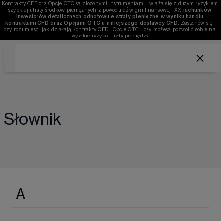
Kontrakty CFD orz Opcje OTC są złożonymi instrumentami i wiążą się z dużym ryzykiem 
szybkiej utraty środków pieniężnych z powodu dźwigni finansowej. 
XX
rachunków 
inwestorów detalicznych odnotowuje straty pieniężne w wyniku handlu 
kontraktami CFD oraz Opcjami OTC u niniejszego dostawcy CFD
. Zastanów się, 
czy rozumiesz, jak działają kontrakty CFD i Opcje OTC i czy możesz pozwolić sobie na 
wysokie ryzyko utraty pieniędzy.
Słownik
A