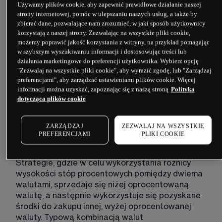
Używamy plików cookie, aby zapewnić prawidłowe działanie naszej
strony internetowej, pomóc w ulepszaniu naszych usług, a także by
C
zbierać dane, pozwalające nam zrozumieć, w jaki sposób użytkownicy
korzystają z naszej strony. Zezwalając na wszystkie pliki cookie,
możemy poprawić jakość korzystania z witryny, na przykład pomagając
w szybszym wyszukiwaniu informacji i dostosowując treści lub
CAC
działania marketingowe do preferencji użytkownika. Wybierz opcję
"Zezwalaj na wszystkie pliki cookie", aby wyrazić zgodę, lub "Zarządzaj
Jest to indeks giełdowy ważony wartością 
preferencjami", aby zarządzać ustawieniami plików cookie. Więcej
informacji można uzyskać, zapoznając się z naszą stroną
Polityka
rynkową, w którego skład wchodzi 40 spółek 
dotycząca plików cookie
notowanych na paryskiej giełdzie. 
ZARZĄDZAJ
ZEZWALAJ NA WSZYSTKIE
PREFERENCJAMI
PLIKI COOKIE
Carry trade
Strategie, gdzie w celu wykorzystania różnicy 
wysokości stóp procentowych pomiędzy dwiema 
walutami, sprzedaje się niżej oprocentowaną 
walutę, a następnie wykorzystuje się pozyskane 
środki do zakupu innej, wyżej oprocentowanej 
waluty. Typową kombinacją walut 