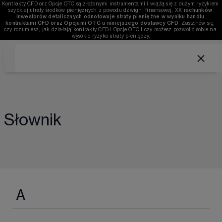
Kontrakty CFD orz Opcje OTC są złożonymi instrumentami i wiążą się z dużym ryzykiem 
szybkiej utraty środków pieniężnych z powodu dźwigni finansowej. 
XX
rachunków 
inwestorów detalicznych odnotowuje straty pieniężne w wyniku handlu 
kontraktami CFD oraz Opcjami OTC u niniejszego dostawcy CFD
. Zastanów się, 
czy rozumiesz, jak działają kontrakty CFD i Opcje OTC i czy możesz pozwolić sobie na 
wysokie ryzyko utraty pieniędzy.
Słownik
A