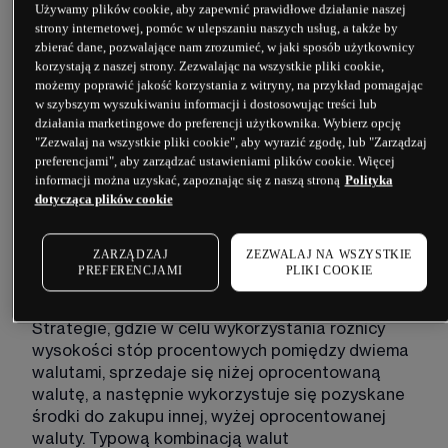
Używamy plików cookie, aby zapewnić prawidłowe działanie naszej
strony internetowej, pomóc w ulepszaniu naszych usług, a także by
C
zbierać dane, pozwalające nam zrozumieć, w jaki sposób użytkownicy
korzystają z naszej strony. Zezwalając na wszystkie pliki cookie,
możemy poprawić jakość korzystania z witryny, na przykład pomagając
w szybszym wyszukiwaniu informacji i dostosowując treści lub
CAC
działania marketingowe do preferencji użytkownika. Wybierz opcję
"Zezwalaj na wszystkie pliki cookie", aby wyrazić zgodę, lub "Zarządzaj
Jest to indeks giełdowy ważony wartością 
preferencjami", aby zarządzać ustawieniami plików cookie. Więcej
informacji można uzyskać, zapoznając się z naszą stroną
Polityka
rynkową, w którego skład wchodzi 40 spółek 
dotycząca plików cookie
notowanych na paryskiej giełdzie. 
ZARZĄDZAJ
ZEZWALAJ NA WSZYSTKIE
PREFERENCJAMI
PLIKI COOKIE
Carry trade
Strategie, gdzie w celu wykorzystania różnicy 
wysokości stóp procentowych pomiędzy dwiema 
walutami, sprzedaje się niżej oprocentowaną 
walutę, a następnie wykorzystuje się pozyskane 
środki do zakupu innej, wyżej oprocentowanej 
waluty. Typową kombinacją walut 