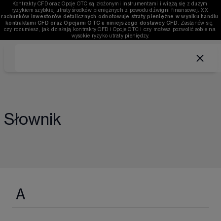
Kontrakty CFD oraz Opcje OTC są złożonymi instrumentami i wiążą się z dużym 
ryzykiem szybkiej utraty środków pieniężnych z powodu dźwigni finansowej. 
XX
rachunków inwestorów detalicznych odnotowuje straty pieniężne w wyniku handlu 
kontraktami CFD oraz Opcjami OTC u niniejszego dostawcy CFD
. Zastanów się, 
czy rozumiesz, jak działają kontrakty CFD i Opcje OTC i czy możesz pozwolić sobie na 
wysokie ryzyko utraty pieniędzy.
Słownik
A