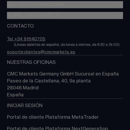
Índices
BIBLIOTECA FINANCIERA
Plataforma NextGeneration
Acciones
Aplicación móvil
SOBRE CMC MARKETS
Biblioteca financiera
Materias primas
TradingView
Noticias y análisis
CONTACTO
Sobre CMC Markets
Bonos y tipos de interés
MT4
Nuestros analistas
Contacto
ETF
Tel +34 911140705
Preguntas frecuentes
        (Líneas abiertas en español, de lunes a viernes, de 8:30 a 19:00)
Criptomonedas
soporteclientes@cmcmarkets.es
Ayuda
NUESTRAS OFICINAS
CMC Markets Germany GmbH Sucursal en España
Paseo de la Castellana, 40, 9a planta
28046 Madrid
España
INICIAR SESIÓN
Portal de cliente Plataforma MetaTrader
Portal de cliente Plataforma NextGeneration