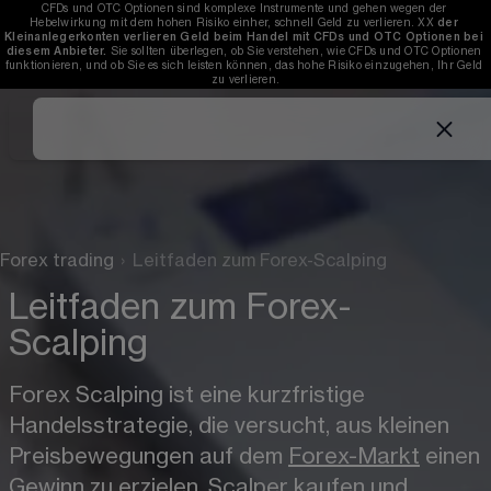
CFDs und OTC Optionen sind komplexe Instrumente und gehen wegen der 
Hebelwirkung mit dem hohen Risiko einher, schnell Geld zu verlieren. 
XX
der 
Kleinanlegerkonten verlieren Geld beim Handel mit CFDs und OTC Optionen bei 
diesem Anbieter.
 Sie sollten überlegen, ob Sie verstehen, wie CFDs und OTC Optionen 
funktionieren, und ob Sie es sich leisten können, das hohe Risiko einzugehen, Ihr Geld 
zu verlieren.
Forex trading
›
Leitfaden zum Forex-Scalping
Leitfaden zum Forex-
Scalping
Forex Scalping ist eine kurzfristige 
Handelsstrategie, die versucht, aus kleinen 
Preisbewegungen auf dem 
Forex-Markt
 einen 
Gewinn zu erzielen. Scalper kaufen und 