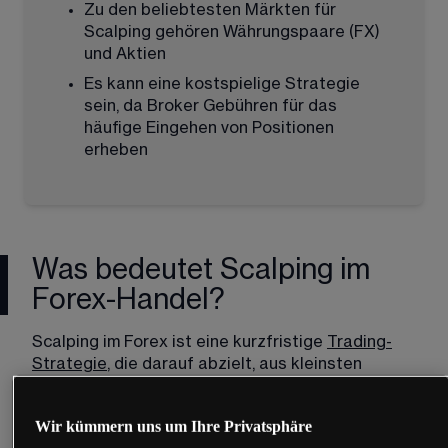
Zu den beliebtesten Märkten für 
Scalping gehören Währungspaare (FX) 
und Aktien
Es kann eine kostspielige Strategie 
sein, da Broker Gebühren für das 
häufige Eingehen von Positionen 
erheben
Was bedeutet Scalping im
Forex-Handel?
Scalping im Forex ist eine kurzfristige 
Trading-
Strategie
, die darauf abzielt, aus kleinsten 
Kursbewegungen Gewinne zu erzielen. Viele 
Forex-Scalping-Strategien beinhalten den Einsatz 
Wir kümmern uns um Ihre Privatsphäre
von Hebelwirkung (Leverage). Die Nutzung von 