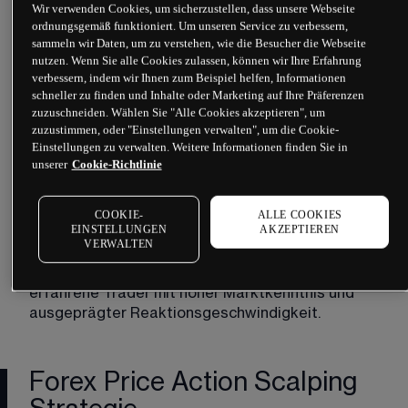
Hebeln
 im Forex-Handel ermöglicht es Tradern, 
Wir verwenden Cookies, um sicherzustellen, dass unsere Webseite
Kapital vom Broker zu leihen, um mit einer höheren 
ordnungsgemäß funktioniert. Um unseren Service zu verbessern,
sammeln wir Daten, um zu verstehen, wie die Besucher die Webseite
Marktposition zu handeln, während nur ein 
nutzen. Wenn Sie alle Cookies zulassen, können wir Ihre Erfahrung
Bruchteil des gesamten Positionswertes als 
verbessern, indem wir Ihnen zum Beispiel helfen, Informationen
Margin-Hinterlegung erforderlich ist.
schneller zu finden und Inhalte oder Marketing auf Ihre Präferenzen
zuzuschneiden. Wählen Sie "Alle Cookies akzeptieren", um
Diese Strategie kann Gewinne vervielfachen, birgt 
zuzustimmen, oder "Einstellungen verwalten", um die Cookie-
jedoch auch das Risiko, Verluste in gleichem Maße 
Einstellungen zu verwalten. Weitere Informationen finden Sie in
zu verstärken, wenn sich der Markt nicht in die 
unserer
Cookie-Richtlinie
gewünschte Richtung bewegt. Daher müssen 
Forex-Scalper den Markt permanent im Blick 
COOKIE-
ALLE COOKIES
behalten, um schnell auf Veränderungen reagieren 
EINSTELLUNGEN
AKZEPTIEREN
zu können. 
VERWALTEN
Diese Trading-Strategie richtet sich primär an 
erfahrene Trader mit hoher Marktkenntnis und 
ausgeprägter Reaktionsgeschwindigkeit. 
Forex Price Action Scalping