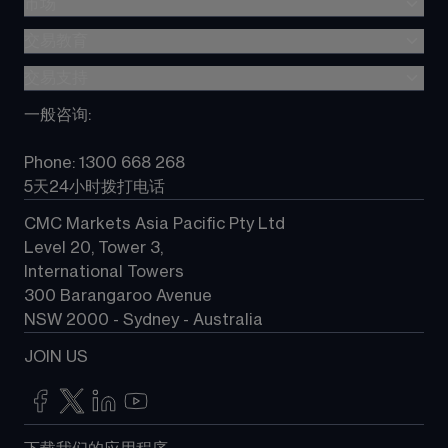
市场
交易费用
The CMC Markets Platform
交易教育
外汇交易
Metatrader (MT4)
股指差价合约
交易支持
差价合约(CFD)教育
TradingView
大宗商品差价合约
CMC Markets Platform 指南
一般咨询
:
选择 CMC
所有产品
常见问题
常见问题
Phone: 1300 668 268
联系我们
5天24小时拨打电话
CMC Markets Asia Pacific Pty Ltd
Level 20, Tower 3, 
International Towers
300 Barangaroo Avenue
NSW 2000 - Sydney - Australia
JOIN US