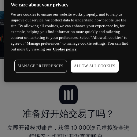
We care about your privacy
We use cookies to ensure our website works properly, and to help us
improve our service, we collect data to understand how people use the
site. By allowing all cookies, we can enhance your experience by, for
example, helping you find information more quickly and tailoring
content or marketing to your preferences. Select “Allow all cookies” to
agree or “Manage preferences” to manage cookie settings. You can find
out more by viewing our
Cookie policy.
MANAGE PREFERENCES
ALLOW ALL COOKIES
差价合约 (CFD) 交易
准备好开始交易了吗？
立即开设模拟账户，获得
10,000澳元
虚拟资金进
行练习；也可以开设真实账户。