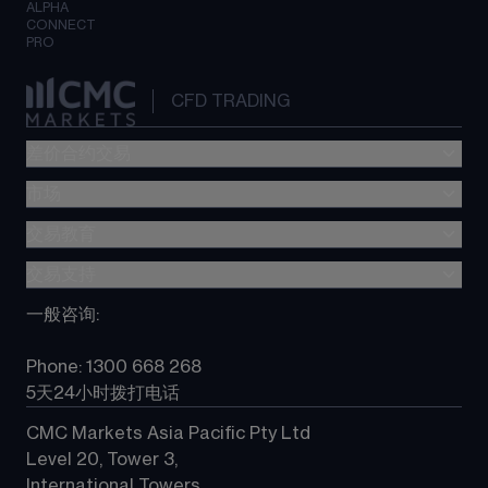
ALPHA
CONNECT
PRO
CFD TRADING
差价合约交易
市场
交易费用
The CMC Markets Platform
交易教育
外汇交易
Metatrader (MT4)
股指差价合约
交易支持
差价合约(CFD)教育
TradingView
大宗商品差价合约
CMC Markets Platform 指南
一般咨询
:
选择 CMC
所有产品
常见问题
常见问题
Phone: 1300 668 268
联系我们
5天24小时拨打电话
CMC Markets Asia Pacific Pty Ltd
Level 20, Tower 3, 
International Towers