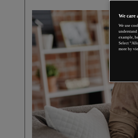
We care 
We use cook
understand 
example, he
Select “All
more by vi