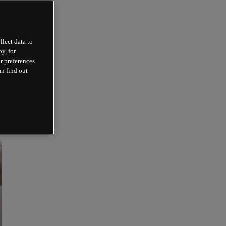
llect data to
y, for
r preferences.
an find out