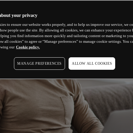
about your privacy
ies to ensure our website works properly, and to help us improve our service, we co
how people use the site. By allowing all cookies, we can enhance your experience b
lping you find information more quickly and tailoring content or marketing to you
ow all cookies” to agree or “Manage preferences” to manage cookie settings. You c
ewing our
Cookie policy.
MANAGE PREFERENCES
ALLOW ALL COOKIES