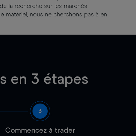
de la recherche sur les marchés
r ce matériel, nous ne cherchons pas à en
s en 3 étapes
3
Commencez à trader