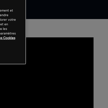
tement et
rendre
iorer votre
 et en
s les
 paramètres
es Cookies