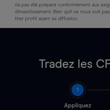
n'a pas été préparé conformément aux exig
d'investissement. Bien qu'il ne nous soit pa
tirer profit avant sa diffusion.
Tradez les C
1
Appliquez