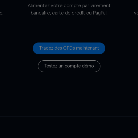
t
Alimentez votre compte par virement
e.
bancaire, carte de crédit ou PayPal.
v
Tradez des CFDs maintenant
Testez un compte démo