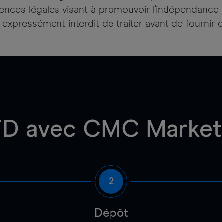
ences légales visant à promouvoir l'indépendance 
s expressément interdit de traiter avant de fourni
FD avec CMC Market
2
Dépôt