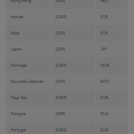
Hong Kong
0,18%
HKD
Irlande
0,06%
EUR
Italie
0,10%
EUR
Japon
0,15%
JPY
Norvège
0,06%
NOK
Nouvelle-Zélande
0,10%
NZD
Pays-Bas
0,06%
EUR
Pologne
0,18%
PLN
Portugal
0,06%
EUR