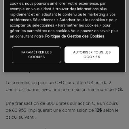
cookies, nous pouvons améliorer votre expérience, par
100
(unités) x
7,20
(prix) =
720€
x
0,60%
=
4,32€
exemple en vous aidant à trouver des informations plus
rapidement et en adaptant le contenu ou le marketing à vos
préférences. Sélectionnez « Autoriser tous les cookies » pour
La commission liée à cette transaction étant inférieure
accepter ou sélectionnez « Paramétrer les cookies » pour
au minimum de
5€
alors le montant minimum de
gérer les paramètres des cookies. Vous pouvez en savoir plus
commission de
5€
s’appliquera.
en consultant notre
Politique de Gestion des Cookies
PARAMÉTRER LES
AUTORISER TOUS LES
COOKIES
COOKIES
Exemples sur action US
La commission pour un CFD sur action US est de 2
cents par action, avec une commission minimum de 10$.
Une transaction de 600 unités sur action C à un cours
de 80,95$ impliquerait une commission de
12$
selon le
calcul suivant :