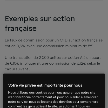
Exemples sur action
française
Le taux de commission pour un CFD sur action française
est de 0,6%, avec une commission minimum de 5€.
Une transaction de 2 500 unités sur action A à un cours
de 6,10€ impliquerait une commission de 7,32€ selon le
calcul suivant :
2 500
(unités) x
6,10
(cours) =
15 250€
x
0,06%
=
7,32€
Votre vie privée est importante pour nous
Mais une transaction de 100 unités sur action B à un prix
Nous utilisons des cookies pour nous assurer que notre site
web fonctionne correctement et pour nous aider à améliorer
de 7,20€ entraînerait une commission minimum de
notre service, nous collectons des données pour comprendre
5,00€, selon le calcul suivant :
comment les gens utilisent le site. En autorisant tous les