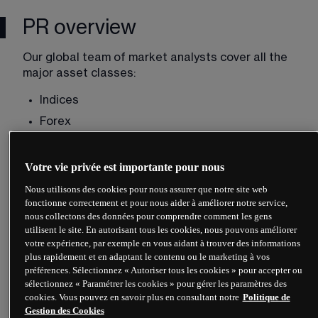
PR overview
Our global team of market analysts cover all the 
major asset classes:
Indices
Forex
Commodities
Shares
Votre vie privée est importante pour nous
ETFs
Nous utilisons des cookies pour nous assurer que notre site web
fonctionne correctement et pour nous aider à améliorer notre service,
Rates and bonds
nous collectons des données pour comprendre comment les gens
Fundamental analysis
utilisent le site. En autorisant tous les cookies, nous pouvons améliorer
votre expérience, par exemple en vous aidant à trouver des informations
Technical analysis
plus rapidement et en adaptant le contenu ou le marketing à vos
Economic data releases, such as US non-farm 
préférences. Sélectionnez « Autoriser tous les cookies » pour accepter ou
sélectionnez « Paramétrer les cookies » pour gérer les paramètres des
payrolls, global interest rate decisions, GDP, 
cookies. Vous pouvez en savoir plus en consultant notre
Politique de
retail sales and much more
Gestion des Cookies