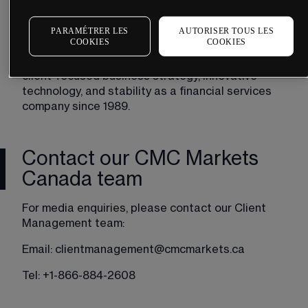
Client sentiment and flow data
As well as discussing the markets, we're also 
PARAMÉTRER LES
AUTORISER TOUS LES
COOKIES
COOKIES
passionate about telling the CMC Markets story. 
We want people to know about our leadership, 
client-focused business strategy, innovative 
technology, and stability as a financial services 
company since 1989.
Contact our CMC Markets
Canada team
For media enquiries, please contact our Client 
Management team: 
Email: 
clientmanagement@cmcmarkets.ca 
Tel: +1-866-884-2608