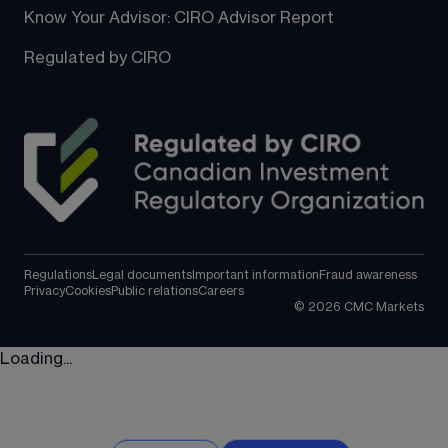
Know Your Advisor: CIRO Advisor Report
Regulated by CIRO
Regulations
Legal documents
Important information
Fraud awareness
Privacy
Cookies
Public relations
Careers
©
2026
CMC Markets
Loading...