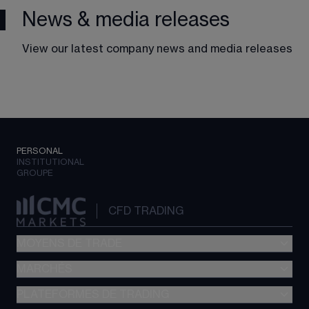
News & media releases
View our latest company news and media releases
PERSONAL
INSTITUTIONAL
GROUPE
CFD TRADING
MOYENS DE TRADE
MARCHÉS
Trading CFD
Options
PLATEFORMES DE TRADING
Forex