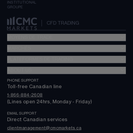
INSTITUTIONAL
GROUPE
CFD TRADING
MOYENS DE TRADE
MARCHÉS
Trading CFD
Options
PLATEFORMES DE TRADING
Forex
FX Actif
Indices
ABOUT US
Plateforme web
0 $ de commission
Actions
Application mobile CMC
PHONE SUPPORT
À propos de nous
Alpha
Produits de base
Toll-free Canadian line
TradingView
Contactez-nous
Coûts de trading
Taux et obligations
1-866-884-2608
MetaTrader 4 (MT4)
Foire aux questions
(Lines open 24hrs, Monday - Friday)
FNBs
MetaTrader 5 (MT5)
Assistance
EMAIL SUPPORT
Direct Canadian services
clientmanagement@cmcmarkets.ca