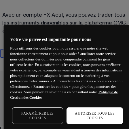
Avec un compte FX Actif, vous pouvez trader tous 
les instruments disponibles sur la plateforme CMC 
et MT4, tout comme avec un compte standard. 
Votre vie privée est importante pour nous
Nous utilisons des cookies pour nous assurer que notre site web
fonctionne correctement et pour nous aider à améliorer notre service,
Majors
Minors
Exotics
nous collectons des données pour comprendre comment les gens
utilisent le site. En autorisant tous les cookies, nous pouvons améliorer
votre expérience, par exemple en vous aidant à trouver des informations
plus rapidement et en adaptant le contenu ou le marketing à vos
préférences. Sélectionnez « Autoriser tous les cookies » pour accepter ou
sélectionnez « Paramétrer les cookies » pour gérer les paramètres des
cookies. Vous pouvez en savoir plus en consultant notre
Politique de
Gestion des Cookies
PARAMÉTRER LES
AUTORISER TOUS LES
COOKIES
COOKIES