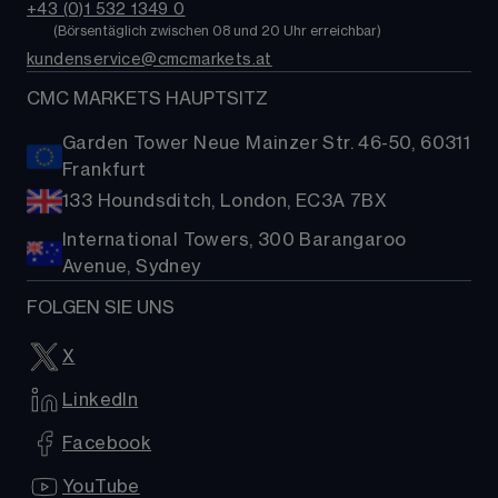
ETFs
+43 (0)1 532 1349 0​
MetaTrader 4 (MT4)
FAQs
        (
Börsentäglich zwischen 08 und 20 Uhr erreichbar
)
Kryptowährungen
kundenservice@cmcmarkets.at
Hilfe
Aktien-Baskets
Presse
CMC MARKETS HAUPTSITZ
Garden Tower Neue Mainzer Str. 46-50, 60311
Frankfurt
133 Houndsditch, London, EC3A 7BX
International Towers, 300 Barangaroo
Avenue, Sydney
FOLGEN SIE UNS
X
LinkedIn
Facebook
YouTube