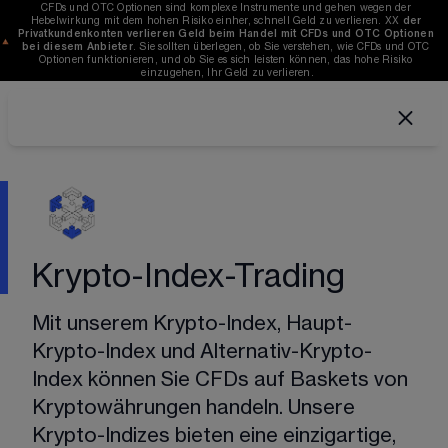
CFDs und OTC Optionen sind komplexe Instrumente und gehen wegen der 
Hebelwirkung mit dem hohen Risiko einher, schnell Geld zu verlieren. 
XX
der 
Privatkundenkonten verlieren Geld beim Handel mit CFDs und OTC Optionen 
bei diesem Anbieter
. Sie sollten überlegen, ob Sie verstehen, wie CFDs und OTC 
Optionen funktionieren, und ob Sie es sich leisten können, das hohe Risiko 
einzugehen, Ihr Geld zu verlieren.
Krypto-Index-Trading
Mit unserem Krypto-Index, Haupt-
Krypto-Index und Alternativ-Krypto-
Index können Sie CFDs auf Baskets von 
Kryptowährungen handeln. Unsere 
Krypto-Indizes bieten eine einzigartige, 