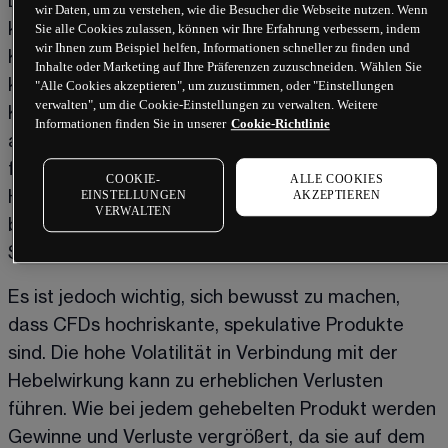
Der Handel mit Kryptowährungen in einem Basket 
wir Daten, um zu verstehen, wie die Besucher die Webseite nutzen. Wenn
kann gegenüber dem Handel mit vielen einzelnen 
Sie alle Cookies zulassen, können wir Ihre Erfahrung verbessern, indem
wir Ihnen zum Beispiel helfen, Informationen schneller zu finden und
Kryptowährungen mehrere Vorteile haben. Erstens 
Inhalte oder Marketing auf Ihre Präferenzen zuzuschneiden. Wählen Sie
kann dies eine kostengünstigere Art sein, mit 
"Alle Cookies akzeptieren", um zuzustimmen, oder "Einstellungen
verwalten", um die Cookie-Einstellungen zu verwalten. Weitere
Kryptowährungen zu handeln, da Sie den Sektor 
Informationen finden Sie in unserer
Cookie-Richtlinie
als Ganzes betrachten können, ohne eine Position 
für jeden einzelnen Coin eröffnen zu müssen. Der 
COOKIE-
ALLE COOKIES
Handel mit einem Krypto-Index kann auch dazu 
EINSTELLUNGEN
AKZEPTIEREN
VERWALTEN
beitragen, einen Teil Ihres Risikos zu streuen, da 
Sie nicht nur einem einzigen Coin ausgesetzt sind.
Es ist jedoch wichtig, sich bewusst zu machen, 
dass CFDs hochriskante, spekulative Produkte 
sind. Die hohe Volatilität in Verbindung mit der 
Hebelwirkung kann zu erheblichen Verlusten 
führen. Wie bei jedem gehebelten Produkt werden 
Gewinne und Verluste vergrößert, da sie auf dem 