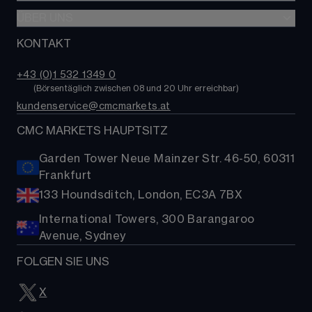
Alpha
Aktien
CMC Next Generation
ÜBER UNS
Lernen
Professioneller Trader
Rohstoffe
CMC Trading-App
Nachrichten & Analysen
KONTAKT
Über uns
Trading-Kosten
Staatsanleihen
TradingView
Kontakt
ETFs
+43 (0)1 532 1349 0​
MetaTrader 4 (MT4)
FAQs
        (
Börsentäglich zwischen 08 und 20 Uhr erreichbar
)
Kryptowährungen
kundenservice@cmcmarkets.at
Hilfe
Aktien-Baskets
Presse
CMC MARKETS HAUPTSITZ
Garden Tower Neue Mainzer Str. 46-50, 60311
Frankfurt
133 Houndsditch, London, EC3A 7BX
International Towers, 300 Barangaroo
Avenue, Sydney
FOLGEN SIE UNS
X