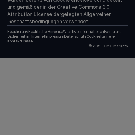
wurden bereits von Google entwickelt und geteilt 
und gemäß der in der 
Creative Commons 3.0 
Attribution License
 dargelegten Allgemeinen 
Geschäftsbedingungen verwendet.
Regulierung
Rechtliche Hinweise
Wichtige Informationen
Formulare
Sicherheit im Internet
Impressum
Datenschutz
Cookies
Karriere
Kontakt
Presse
©
2026
CMC Markets