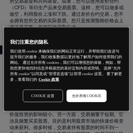
所交易基金和共同基金。或者，您可以使用差价合约
（CFD）等衍生产品来交易股票。这样，您可以做多或
做空，利用股价上涨和下跌。通过差价合约交易，您不
会拥有您所交易的实际股票。您只是推测预期价格会上
涨还是下跌，并相应地采取头寸。
我们注重您的隐私
交易与投资股票的比较
我们使用 cookie 来确保我们的网站正常运行，并帮助我们改进与
提升我们的服务，我们收集数据以更好地了解用户如何使用我们的
股票交易与股票投资的主要区别在于所涉及的时间和承
网站。 通过允许所有 cookies，我们可以增强您的体验，例如，帮
助您更快地找到信息并根据您的喜好定制内容或营销。 选择“允许
担的风险水平。投资侧重于长期，投资者倾向于采用买
所有 cookie”以同意或“管理首选项”以管理 cookie 设置。 要了解更
入并持有的方法，被称为位置交易。理念是通过购买和
多，查看我们的
Cookie 政策
拥有股票，在较长时间内逐步积累财富。投资者通常会
在购买股票之前研究公司的基本面，这种方法常用于在
特定时期投资增长中的公司，如水务股和制药股。他们
COOKIE 设置
允许所有COOKIE
试图确定股票在中长期的财富前景。投资通常持有数年
或更长时间。市场条件可能会随时间波动，但这对长期
价值投资的影响较小。另一方面，交易侧重于短期。它
涉及频繁买卖股票。目的是利用股票市场的快速价格变
动来获利。很多时候，交易者持有股票的时间不到一