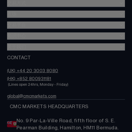
交易方式
市场
差价合约交易
FX Active
交易平台
股指
交易成本
外汇
知识中心
CMC 网络平台
商品
CMC 移动应用程序
关于我们
学习中心
股份
TradingView
CONTACT
关于我们
ETF
MetaTrader 4
联系我们
Bonds
(UK) +44 20 3003 8080
常见问题
加密货币
(HK) +852 800931181
客服
 (Lines open 24hrs, Monday - Friday)
global@cmcmarkets.com
  CMC MARKETS HEADQUARTERS
No. 9 Par-La-Ville Road, fifth floor of S. E.
Pearman Building, Hamilton, HM11 Bermuda.