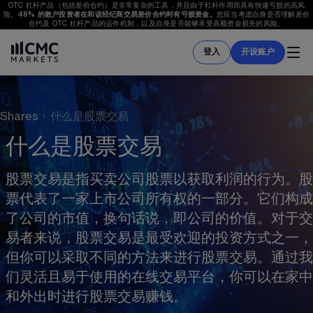
OTC 杠杆产品（包括差价合约）是非常复杂的工具，并且由于杠杆作用而具有快速亏损的高风
险。
48%
 的散户投资者在和该经纪商交易差价合约时有亏损资金。
您应当考虑自身是否理解差价
合约及 OTC 杠杆产品的运作机制，以及自身是否能够承受高额资金损失的风险。
登入
开设账户
Shares
›
什么是股票交易
什么是股票交易
股票交易
是指买卖公司股票以获取利润的行为。股
票代表了一家上市公司所有权的一部分。它们构成
了公司的市值，换句话说，即公司的价值。对于交
易者来说，股票交易是最受欢迎的投资方式之一，
但你可以采取不同的方法来进行股票交易。通过我
们灵活且易于使用的在线
交易平台
，你可以在家中
和外出时进行股票交易赚钱。