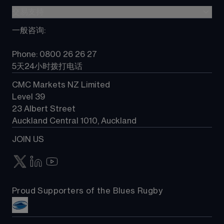
Metatrader (MT4)
股指差价合约
交易支持
差价合约(CFD)教育
TradingView
大宗商品差价合约
”新一代“交易平台指南
一般咨询
:
选择 CMC
所有产品
常见问题
常见问题
Phone: 0800 26 26 27
联系我们
5天24小时拨打电话
CMC Markets NZ Limited
Level 39
23 Albert Street
Auckland Central 1010, Auckland
JOIN US
Proud Supporters of the Blues Rugby