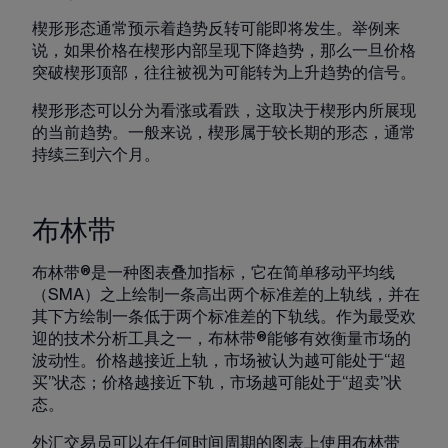
楔形形态通常预示着趋势反转可能即将发生。举例来
说，如果价格在楔形内部呈现下降趋势，那么一旦价格
突破楔形顶部，往往被视为可能转为上升趋势的信号。
楔形形态可以分为看涨或看跌，这取决于楔形内所展现
的当前趋势。一般来说，楔形属于较长期的形态，通常
持续三到六个月。
布林带
布林带®是一种图表叠加指标，它在简单移动平均线
（SMA）之上绘制一条高出两个标准差的上轨线，并在
其下方绘制一条低于两个标准差的下轨线。作为最受欢
迎的
技术分析工具
之一，布林带®能够有效衡量市场的
波动性。价格越接近上轨，市场被认为越可能处于“超
买”状态；价格越接近下轨，市场越可能处于“超卖”状
态。
外汇交易员可以在任何时间周期的图表上使用布林带