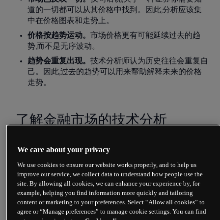
道的一切都可以从其价格中找到。因此,分析应该集
中在
价格图表
和走势上。
价格按趋势运动。
市场价格更有可能延续过去的趋
势,而不是无序波动。
趋势会重复出现。
技术分析师认为历史往往会重复自
己。因此,过去的趋势可以用来帮助解释未来的价格
走势。
了解金融市场的技术分析
分析师已经开发了许多
技术交易指标
。他们使用这些指
We care about your privacy
标来尝试准确预测未来的价格走势。技术指标是数学计
算,用于指示交易的进场和出场信号。交易信号帮助投资
We use cookies to ensure our website works properly, and to help us
者决定是买入、卖出还是持有某种证券或金融工具。技
improve our service, we collect data to understand how people use the
术指标通常与图表一起使用。指标被放置在图表数据之
site. By allowing all cookies, we can enhance your experience by, for
example, helping you find information more quickly and tailoring
上,以尝试预测价格方向和市场趋势。
content or marketing to your preferences. Select “Allow all cookies” to
agree or “Manage preferences” to manage cookie settings. You can find
交易者可以用不同的方式使用技术指标。例如,一些人试