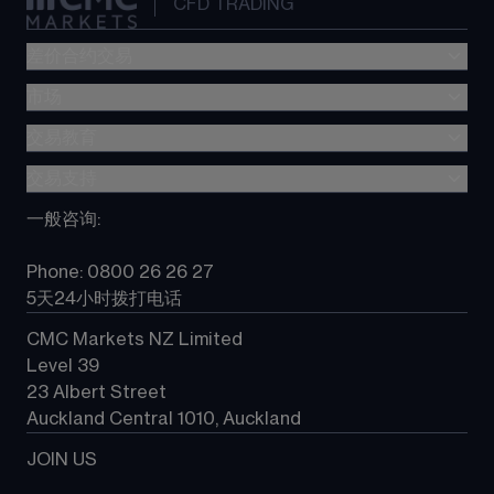
CFD TRADING
差价合约交易
市场
交易费用
CMC Platform
交易教育
外汇交易
Metatrader (MT4)
股指差价合约
交易支持
差价合约(CFD)教育
TradingView
大宗商品差价合约
”新一代“交易平台指南
一般咨询
:
选择 CMC
所有产品
常见问题
常见问题
Phone: 0800 26 26 27
联系我们
5天24小时拨打电话
CMC Markets NZ Limited
Level 39
23 Albert Street
Auckland Central 1010, Auckland
JOIN US