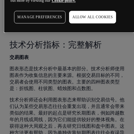
out more by viewing our
Cookie policy.
图确定趋势的强度,以及趋势继续的可能性。其他人则纯
粹专注于识别当前的市场趋势。移动平均线、图表形
态、随机指标以及支撑和阻力线是一些用于预测金融市
MANAGE PREFERENCES
ALLOW ALL COOKIES
场价格模式的指标。
技术分析指标：完整解析
交易图表
图表形态是技术分析中最基本的部分。技术分析师使用
图表作为收集信息的主要来源。根据交易目标的不同，
交易者会使用不同类型的图表。主要的四种图表类型
是：折线图、柱状图、蜡烛图和点数图。
技术分析师还会利用图表形态来帮助识别交易信号。他
们认为某些交易形态往往会重复出现，并且通常会带来
类似的结果。最好的起点是研究长期图表，例如跨越数
年的月线或周线，因为它们能提供较好的整体视角。在
获得这种大局观之后，再去研究日线图和盘中图表。这
种方法更有帮助，因为单独依靠短期图表往往会有误导