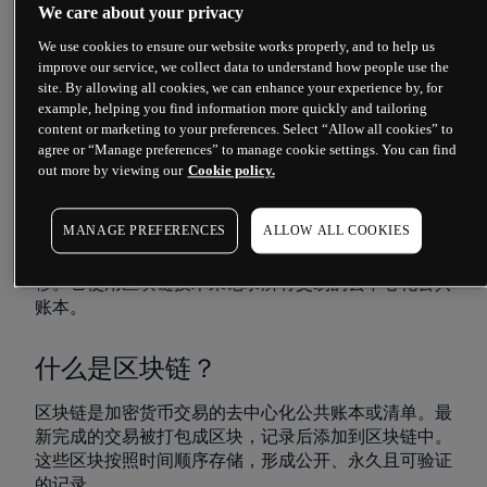
We care about your privacy
莱特币的硬币限额市值远高于比特币，且挖矿过程更
快。这意味着交易更快、更便宜，尽管通常规模较小。
We use cookies to ensure our website works properly, and to help us
与比特币一样，莱特币是一种数字货币。利用区块链技
improve our service, we collect data to understand how people use the
术，莱特币可用于个人或企业之间直接转移资金。这确
site. By allowing all cookies, we can enhance your experience by, for
保了所有交易的公共账本被记录，并允许该货币运行去
example, helping you find information more quickly and tailoring
content or marketing to your preferences. Select “Allow all cookies” to
中心化支付系统。
agree or “Manage preferences” to manage cookie settings. You can find
out more by viewing our
Cookie policy.
莱特币如何运作？
MANAGE PREFERENCES
ALLOW ALL COOKIES
莱特币通过开源的加密协议实现数字货币的创建与转
移。它使用区块链技术来记录所有交易的去中心化公共
账本。
什么是区块链？
区块链是加密货币交易的去中心化公共账本或清单。最
新完成的交易被打包成区块，记录后添加到区块链中。
这些区块按照时间顺序存储，形成公开、永久且可验证
的记录。