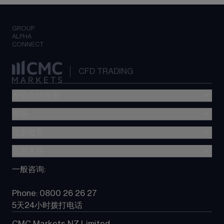
GROUP
ALPHA
CONNECT
CFD TRADING
差价合约交易
市场
交易费用
CMC Platform
交易教育
外汇交易
Metatrader (MT4)
股指差价合约
交易支持
差价合约(CFD)教育
TradingView
大宗商品差价合约
”新一代“交易平台指南
一般咨询
:
选择 CMC
所有产品
常见问题
常见问题
Phone: 0800 26 26 27
联系我们
5天24小时拨打电话
CMC Markets NZ Limited