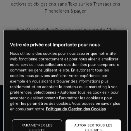
actions et obligations sans Taxe sur les Transactions
Financières à payer.
Pour être éligible à l’ouverture d’un compte CFD
classique, vous devez avoir un compte CFD à risque
limité.
Votre vie privée est importante pour nous
Pour en savoir plus, contactez notre Équipe Gestion
Nous utilisons des cookies pour nous assurer que notre site
web fonctionne correctement et pour nous aider à améliorer
Clients au
+33 (0) 1 53 83 14 03
.
notre service, nous collectons des données pour comprendre
comment les gens utilisent le site. En autorisant tous les
cookies, nous pouvons améliorer votre expérience, par
exemple en vous aidant à trouver des informations plus
rapidement et en adaptant le contenu ou le marketing à vos
préférences. Sélectionnez « Autoriser tous les cookies » pour
accepter ou sélectionnez « Paramétrer les cookies » pour
gérer les paramètres des cookies. Vous pouvez en savoir plus
en consultant notre
Politique de Gestion des Cookies
Tradez les CFD avec CMC
PARAMÉTRER LES
AUTORISER TOUS LES
COOKIES
COOKIES