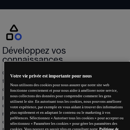
Développez vos
connaissances
Qu’il s’agisse d’analyse fondamentale ou d’analyse 
Votre vie privée est importante pour nous
technique, d’Elliott Wave ou de scalping, le monde 
Nous utilisons des cookies pour nous assurer que notre site web
du trading est varié et riche en approches 
fonctionne correctement et pour nous aider à améliorer notre service,
nous collectons des données pour comprendre comment les gens
passionnantes. Dans notre vaste collection de 
utilisent le site. En autorisant tous les cookies, nous pouvons améliorer
contenus pédagogiques gratuits, découvrez des 
votre expérience, par exemple en vous aidant à trouver des informations
plus rapidement et en adaptant le contenu ou le marketing à vos
méthodes, des stratégies et des éclairages qui 
préférences. Sélectionnez « Autoriser tous les cookies » pour accepter ou
correspondent à votre style de trading. Des sujets 
sélectionnez « Paramétrer les cookies » pour gérer les paramètres des
cookies. Vous pouvez en savoir plus en consultant notre
Politique de
tels que la psychologie du trading y sont 