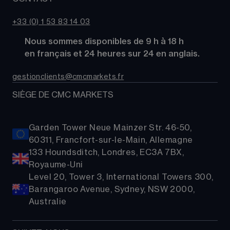
À propos de CMC Markets
Alpha
Obligations
MetaTrader 4 (MT4)
Actualités
Nous contacter
CMC Pro
ETFs
+33 (0) 1 53 83 14 03
Nos analystes de marché
FAQs
Cryptomonnaies
      Nous sommes disponibles de 9 h à 18 h
Support
Paniers d'Actions
      en français et 24 heures sur 24 en anglais.
Relations publiques
gestionclients@cmcmarkets.fr
SIÈGE DE CMC MARKETS
Garden Tower Neue Mainzer Str. 46-50,
60311, Francfort-sur-le-Main, Allemagne
133 Houndsditch, Londres, EC3A 7BX,
Royaume-Uni
Level 20, Tower 3, International Towers 300,
Barangaroo Avenue, Sydney, NSW 2000,
Australie