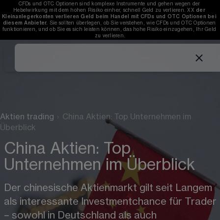
CFDs und OTC Optionen sind komplexe Instrumente und gehen wegen der 
Hebelwirkung mit dem hohen Risiko einher, schnell Geld zu verlieren. 
XX
der 
Kleinanlegerkonten verlieren Geld beim Handel mit CFDs und OTC Optionen bei 
diesem Anbieter.
 Sie sollten überlegen, ob Sie verstehen, wie CFDs und OTC Optionen 
funktionieren, und ob Sie es sich leisten können, das hohe Risiko einzugehen, Ihr Geld 
zu verlieren.
Aktien trading
›
China Aktien: Top Unternehmen im
Überblick
China Aktien: Top
Unternehmen im Überblick
Der chinesische Aktienmarkt gilt seit Langem 
als interessante Investmentchance für Trader 
– 
sowohl in Deutschland als auch 