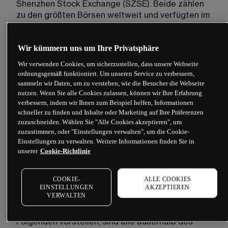
Shenzhen Stock Exchange (SZSE). Beide zählen 
zu den größten Börsen weltweit und verfügten im 
Februar 2025 über eine Marktkapitalisierung von 
rund 7,21 Billionen US-Dollar (SSE) bzw. 6,22 
Wir kümmern uns um Ihre Privatsphäre
Billionen US-Dollar (SZSE). Auf diesen 
inländischen Börsen sind zahlreiche chinesische 
Wir verwenden Cookies, um sicherzustellen, dass unsere Webseite
Banken, Fluggesellschaften und 
ordnungsgemäß funktioniert. Um unseren Service zu verbessern,
Industrieunternehmen gelistet. 
sammeln wir Daten, um zu verstehen, wie die Besucher die Webseite
nutzen. Wenn Sie alle Cookies zulassen, können wir Ihre Erfahrung
Viele chinesische Tech-Unternehmen entscheiden 
verbessern, indem wir Ihnen zum Beispiel helfen, Informationen
schneller zu finden und Inhalte oder Marketing auf Ihre Präferenzen
sich jedoch bewusst für eine Auslandsnotierung 
– 
zuzuschneiden. Wählen Sie "Alle Cookies akzeptieren", um
meist an der Hong Kong Stock Exchange (HKEX), 
zuzustimmen, oder "Einstellungen verwalten", um die Cookie-
der Nasdaq oder der New York Stock Exchange 
Einstellungen zu verwalten. Weitere Informationen finden Sie in
(NYSE). Der Grund: Zugang zu einem größeren Pool 
unserer
Cookie-Richtlinie
internationaler Investoren, die Möglichkeit auf 
höhere Bewertungen sowie vergleichsweise 
COOKIE-
ALLE COOKIES
weniger strenge Zulassungsanforderungen als 
EINSTELLUNGEN
AKZEPTIEREN
am heimischen Markt.
VERWALTEN
Die sieben chinesischen Tech-Aktien, die wir im 
Folgenden vorstellen, sind alle außerhalb des 