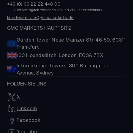
Kontakt
ETFs
+49 (0) 69 22 22 440 00
MetaTrader 4 (MT4)
FAQs
        (
Börsentäglich zwischen 08 und 20 Uhr erreichbar
)
Kryptowährungen
kundenservice@cmcmarkets.de
Hilfe
Aktien-Baskets
Presse
CMC MARKETS HAUPTSITZ
Garden Tower Neue Mainzer Str. 46-50, 60311
Frankfurt
133 Houndsditch, London, EC3A 7BX
International Towers, 300 Barangaroo
Avenue, Sydney
FOLGEN SIE UNS
X
LinkedIn
Facebook
YouTube