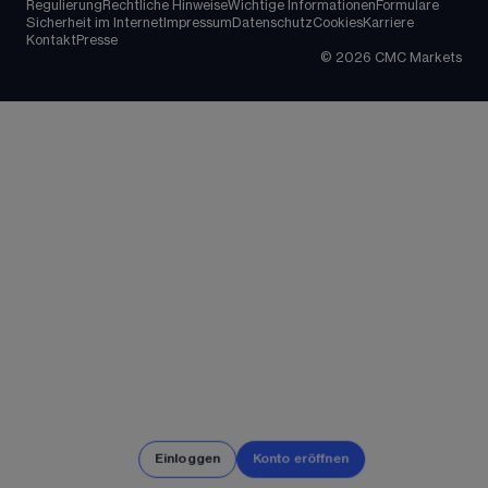
Regulierung
Rechtliche Hinweise
Wichtige Informationen
Formulare
Sicherheit im Internet
Impressum
Datenschutz
Cookies
Karriere
Kontakt
Presse
©
2026
CMC Markets
Einloggen
Konto eröffnen