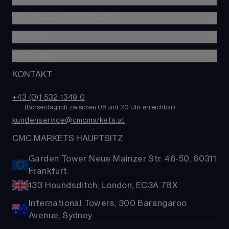
CFD-Trading
TRADING-PLATTFORMEN
Forex
Optionshandel
Indizes
WISSEN
Überblick aller Plattformen
Alpha
Aktien
CMC Next Generation
ÜBER UNS
Lernen
Professioneller Trader
Rohstoffe
CMC Trading-App
Nachrichten & Analysen
KONTAKT
Über uns
Trading-Kosten
Staatsanleihen
TradingView
Kontakt
ETFs
+43 (0)1 532 1349 0​
MetaTrader 4 (MT4)
FAQs
        (
Börsentäglich zwischen 08 und 20 Uhr erreichbar
)
Kryptowährungen
kundenservice@cmcmarkets.at
Hilfe
Aktien-Baskets
Presse
CMC MARKETS HAUPTSITZ
Garden Tower Neue Mainzer Str. 46-50, 60311
Frankfurt
133 Houndsditch, London, EC3A 7BX
International Towers, 300 Barangaroo
Avenue, Sydney