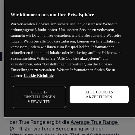
Bei der Messung der Volatilität dient der 
Mittelwert des aktuellen Kurses als Basis. Da sich 
der Supertrend Indikator durch gleitende Stopp- 
Wir kümmern uns um Ihre Privatsphäre
und Umkehrlinien auszeichnet, ist er in seiner 
Wir verwenden Cookies, um sicherzustellen, dass unsere Webseite
Funktion dem Parabolic SAR Indikator ziemlich 
ordnungsgemäß funktioniert. Um unseren Service zu verbessern,
ähnlich.
sammeln wir Daten, um zu verstehen, wie die Besucher die Webseite
nutzen. Wenn Sie alle Cookies zulassen, können wir Ihre Erfahrung
verbessern, indem wir Ihnen zum Beispiel helfen, Informationen
schneller zu finden und Inhalte oder Marketing auf Ihre Präferenzen
Berechnung
zuzuschneiden. Wählen Sie "Alle Cookies akzeptieren", um
zuzustimmen, oder "Einstellungen verwalten", um die Cookie-
Der Supertrend Indikator ist auf jeder gängigen 
Einstellungen zu verwalten. Weitere Informationen finden Sie in
unserer
Cookie-Richtlinie
Handelsplattform vertreten und hat zwei 
Einstellungsoptionen: „Perioden“ und „Faktor“.
COOKIE-
ALLE COOKIES
Zur Berechnung des Supertrend Indikators wird 
EINSTELLUNGEN
AKZEPTIEREN
VERWALTEN
die 
True Range
 ermittelt. Dieser Wert wird über so 
viele Perioden addiert, wie unter „Perioden“ 
eingestellt wird. Der Durchschnitt aus der Summe 
der True Range ergibt die 
Average True Range
(ATR)
. Zur weiteren Berechnung wird der 