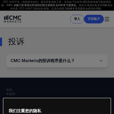
OTC 杠杆产品（包括差价合约）是非常复杂的工具，并且由于杠杆作用而具有快速亏损的高风
险。
48%
 的散户投资者在和该经纪商交易差价合约时有亏损资金。
您应当考虑自身是否理解差价
合约及 OTC 杠杆产品的运作机制，以及自身是否能够承受高额资金损失的风险。
登入
开设账户
投诉
CMC Markets的投诉程序是什么？
机构
本集团
CFD TRADING
我们注重您的隐私