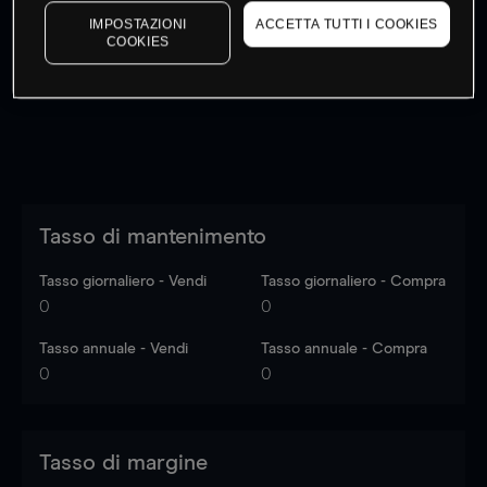
I prezzi sono solo indicativi.
Accedi
per vedere gli ultimi
IMPOSTAZIONI
ACCETTA TUTTI I COOKIES
COOKIES
dati di mercato
Log in
to see latest market data
Tasso di mantenimento
Tasso giornaliero - Vendi
Tasso giornaliero - Compra
0
0
Tasso annuale - Vendi
Tasso annuale - Compra
0
0
Tasso di margine