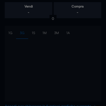
Vendi
Compra
-
-
0
1G
3G
1S
1M
3M
1A