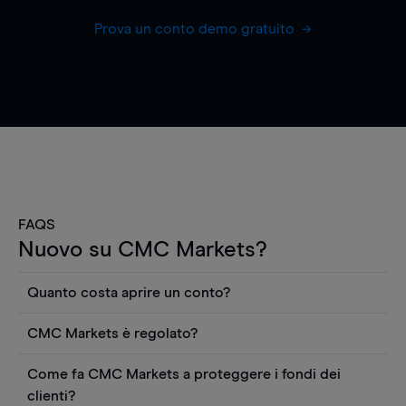
Prova un conto demo gratuito
FAQS
Nuovo su CMC Markets?
Quanto costa aprire un conto?
Non ci sono costi per aprire un conto CFD reale.
CMC Markets è regolato?
Puoi anche visualizzare gratuitamente i prezzi e
CMC Markets Germany GmbH è un broker
utilizzare strumenti come grafici, notizie Reuters
Come fa CMC Markets a proteggere i fondi dei
regolamentato dall'Autorità federale tedesca di
o rapporti quantitativi sui titoli azionari di
clienti?