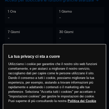
Accedi per sbloccare le funzioni grafiche avanzate
1 Ora
1 Giorno
-
-
7 Giorni
30 Giorni
-
-
La tua privacy ci sta a cuore
0
% dei clienti hanno posizioni
su
Utilizziamo i cookie per garantire che il nostro sito web funzioni
questo prodotto
correttamente, e per aiutarci a migliorare il nostro servizio,
raccogliamo dati per capire come le persone utilizzano il sito.
Dando il consenso a tutti i cookie, possiamo migliorare la tua
Fai trading
esperienza, per esempio, aiutando a trovare informazioni più
rapidamente e adattando i contenuti o il marketing alle tue
preferenze. Seleziona "Accetta tutti i cookies" per accettare o
"Impostazioni cookies" per gestire le impostazioni dei cookie.
Puoi saperne di più consultando la nostra
Politica dei Cookie