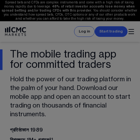
Spread bets and CFDs are complex instruments and come with a high risk of losing 
money rapidly due to leverage. 
48%
 of retail investor accounts lose money when 
spread betting and/or trading CFDs with this provider. 
You should consider whether 
you understand how spread bets, CFDs, OTC options or any of our other products work 
and whether you can afford to take the high risk of losing your money.
Log in
Start trading
The mobile trading app
for committed traders
Hold the power of our trading platform in 
the palm of your hand. Download our 
mobile app and open an account to start 
trading on thousands of financial 
instruments.
প্রতিষ্ঠাকাল 1989