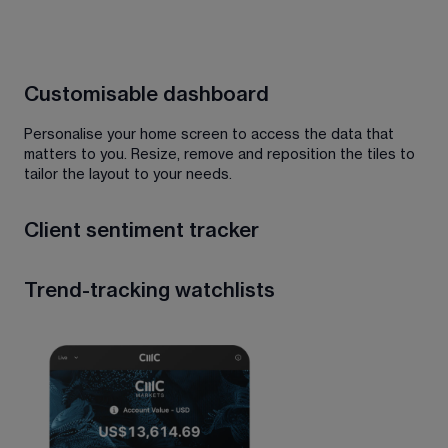
Customisable dashboard
Personalise your home screen to access the data that 
matters to you. Resize, remove and reposition the tiles to 
tailor the layout to your needs.
Client sentiment tracker
Want to know what other traders are doing? Our 
Trend-tracking watchlists
sentiment tracker shows you the split of long versus 
short trades, broken down by all clients or 'top' clients 
who’ve made a profit in the last three months
See which instruments are trending with our rundown of 
popular products, the biggest risers and fallers, and more