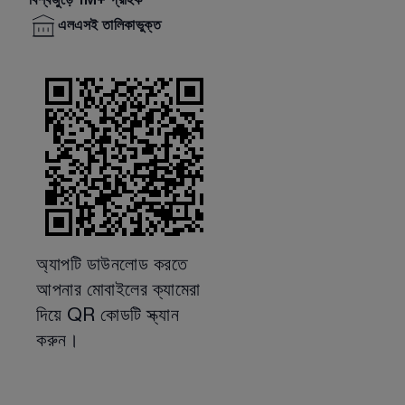
বিশ্বজুড়ে 1M+ গ্রাহক²¹
এলএসই তালিকাভুক্ত
অ্যাপটি ডাউনলোড করতে
আপনার মোবাইলের ক্যামেরা
দিয়ে QR কোডটি স্ক্যান
করুন।