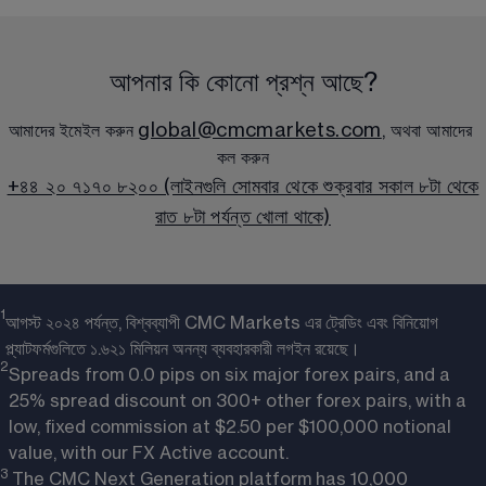
আপনার কি কোনো প্রশ্ন আছে?
global@cmcmarkets.com
আমাদের ইমেইল করুন 
, অথবা আমাদের 
কল করুন
+৪৪ ২০ ৭১৭০ ৮২০০ (লাইনগুলি সোমবার থেকে শুক্রবার সকাল ৮টা থেকে
রাত ৮টা পর্যন্ত খোলা থাকে)
1
আগস্ট ২০২৪ পর্যন্ত, বিশ্বব্যাপী CMC Markets এর ট্রেডিং এবং বিনিয়োগ
প্ল্যাটফর্মগুলিতে ১.৬২১ মিলিয়ন অনন্য ব্যবহারকারী লগইন রয়েছে।
2
Spreads from 0.0 pips on six major forex pairs, and a
25% spread discount on 300+ other forex pairs, with a
low, fixed commission at $2.50 per $100,000 notional
value, with our FX Active account.
3
 The CMC Next Generation platform has 10,000 