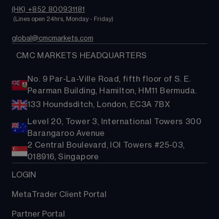
(HK) +852 800931181
 (Lines open 24hrs, Monday - Friday)
global@cmcmarkets.com
  CMC MARKETS HEADQUARTERS
No. 9 Par-La-Ville Road, fifth floor of S. E.
Pearman Building, Hamilton, HM11 Bermuda.
133 Houndsditch, London, EC3A 7BX
Level 20, Tower 3, International Towers 300
Barangaroo Avenue
2 Central Boulevard, IOI Towers #25-03,
018916, Singapore
LOGIN
MetaTrader Client Portal
Partner Portal