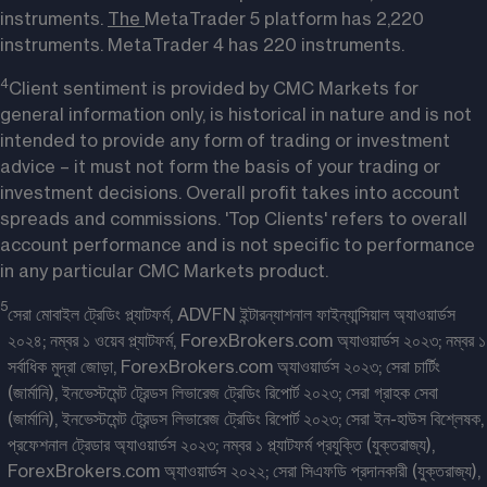
instruments. 
The 
MetaTrader 5 platform has 2,220 
instruments. MetaTrader 4 has 220 instruments.
4
Client sentiment is provided by CMC Markets for 
general information only, is historical in nature and is not 
intended to provide any form of trading or investment 
advice – it must not form the basis of your trading or 
investment decisions. Overall profit takes into account 
spreads and commissions. 'Top Clients' refers to overall 
account performance and is not specific to performance 
in any particular CMC Markets product.
5
সেরা মোবাইল ট্রেডিং প্ল্যাটফর্ম, ADVFN ইন্টারন্যাশনাল ফাইন্যান্সিয়াল অ্যাওয়ার্ডস
২০২৪; নম্বর ১ ওয়েব প্ল্যাটফর্ম, ForexBrokers.com অ্যাওয়ার্ডস ২০২৩; নম্বর ১
সর্বাধিক মুদ্রা জোড়া, ForexBrokers.com অ্যাওয়ার্ডস ২০২৩; সেরা চার্টিং
(জার্মানি), ইনভেস্টমেন্ট ট্রেন্ডস লিভারেজ ট্রেডিং রিপোর্ট ২০২৩; সেরা গ্রাহক সেবা
(জার্মানি), ইনভেস্টমেন্ট ট্রেন্ডস লিভারেজ ট্রেডিং রিপোর্ট ২০২৩; সেরা ইন-হাউস বিশ্লেষক,
প্রফেশনাল ট্রেডার অ্যাওয়ার্ডস ২০২৩; নম্বর ১ প্ল্যাটফর্ম প্রযুক্তি (যুক্তরাজ্য),
ForexBrokers.com অ্যাওয়ার্ডস ২০২২; সেরা সিএফডি প্রদানকারী (যুক্তরাজ্য),