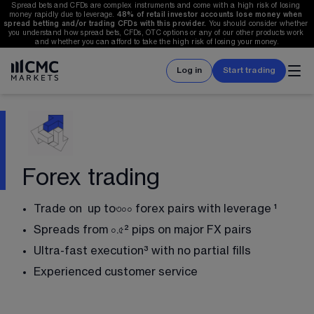
Spread bets and CFDs are complex instruments and come with a high risk of losing 
money rapidly due to leverage. 
48%
 of retail investor accounts lose money when 
spread betting and/or trading CFDs with this provider. 
You should consider whether 
you understand how spread bets, CFDs, OTC options or any of our other products work 
and whether you can afford to take the high risk of losing your money.
Log in
Start trading
Forex trading
Trade on  up to
৩০০
 forex pairs with leverage ¹
Spreads from 
০.৫
² pips on major FX pairs
Ultra-fast execution³ with no partial fills
Experienced customer service