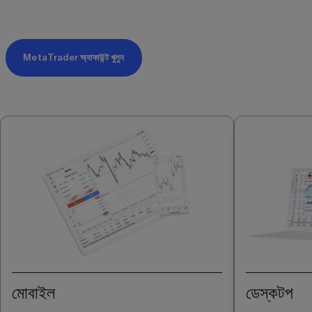
MetaTrader অ্যাকাউন্ট খুলুন
মোবাইল
ডেস্কটপ