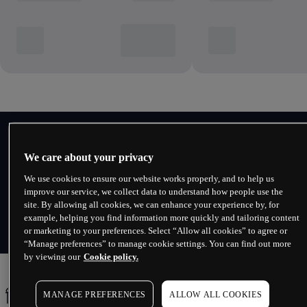
Why trade forex with us?
We care about your privacy
We use cookies to ensure our website works properly, and to help us
improve our service, we collect data to understand how people use the
site. By allowing all cookies, we can enhance your experience by, for
example, helping you find information more quickly and tailoring content
or marketing to your preferences. Select “Allow all cookies” to agree or
“Manage preferences” to manage cookie settings. You can find out more
by viewing our
Cookie policy.
বিশ্বাসযোগ্য শক্তিশালী প্রযুক্তি যার উপর
MANAGE PREFERENCES
ALLOW ALL COOKIES