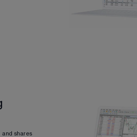
g
, and shares