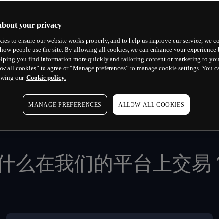
about your privacy
ies to ensure our website works properly, and to help us improve our service, we co
how people use the site. By allowing all cookies, we can enhance your experience b
lping you find information more quickly and tailoring content or marketing to you
ow all cookies” to agree or “Manage preferences” to manage cookie settings. You c
2025年获奖者
2023年获奖
ewing our
Cookie policy.
最低佣金与费用
最佳外汇
ForexBrokers.com奖项
Good Mon
MANAGE PREFERENCES
ALLOW ALL COOKIES
什么在我们的平台上交易