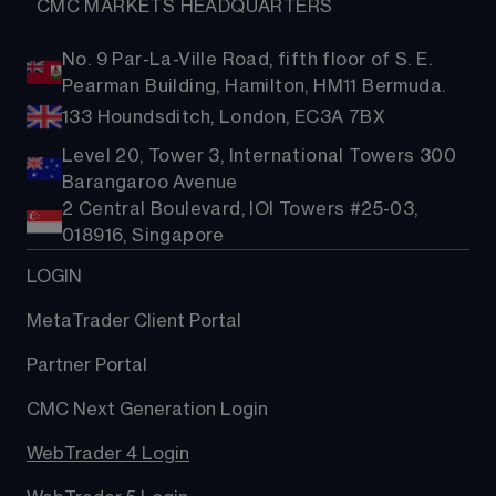
  CMC MARKETS HEADQUARTERS
No. 9 Par-La-Ville Road, fifth floor of S. E.
Pearman Building, Hamilton, HM11 Bermuda.
133 Houndsditch, London, EC3A 7BX
Level 20, Tower 3, International Towers 300
Barangaroo Avenue
2 Central Boulevard, IOI Towers #25-03,
018916, Singapore
LOGIN
MetaTrader Client Portal
Partner Portal
CMC Next Generation Login
WebTrader 4 Login