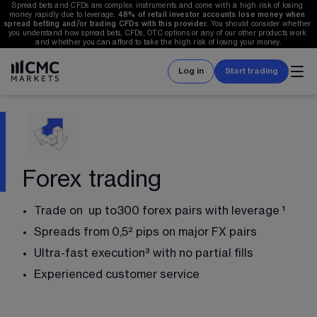
Spread bets and CFDs are complex instruments and come with a high risk of losing 
money rapidly due to leverage. 
48%
 of retail investor accounts lose money when 
spread betting and/or trading CFDs with this provider. 
You should consider whether 
you understand how spread bets, CFDs, OTC options or any of our other products work 
and whether you can afford to take the high risk of losing your money.
Log in
Start trading
Forex trading
Trade on  up to
300
 forex pairs with leverage ¹
Spreads from 
0,5
² pips on major FX pairs
Ultra-fast execution³ with no partial fills
Experienced customer service