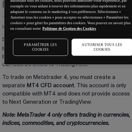
autorisant tous les cookies, nous pouvons améliorer votre expérience, par
laquelle vous pouvez compter
exemple en vous aidant à trouver des informations plus rapidement et en
adaptant le contenu ou le marketing à vos préférences. Sélectionnez «
Autoriser tous les cookies » pour accepter ou sélectionnez « Paramétrer les
To trade with us, you choose a CFD account that 
cookies » pour gérer les paramètres des cookies. Vous pouvez en savoir plus
suits the platform you want to use. 
en consultant notre
Politique de Gestion des Cookies
Standard CFD account
 provides access to our 
PARAMÉTRER LES
AUTORISER TOUS LES
proprietary and award-winning Next Generation 
COOKIES
COOKIES
platform, available on PC and mobile. This account 
can also be linked to TradingView.  
To trade on Metatrader 4, you must create a 
separate 
MT4 CFD account
. This account is only 
compatible with MT4 and does not provide access 
to Next Generation or TradingView. 
Note: MetaTrader 4 only offers trading in currencies, 
indices, commodities, and cryptocurrencies.