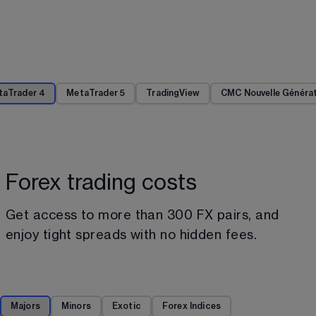
taTrader 4
MetaTrader 5
TradingView
CMC Nouvelle Généra
Forex trading costs
Get access to more than 
300
 FX pairs, and 
enjoy tight spreads with no hidden fees.
Majors
Minors
Exotic
Forex Indices