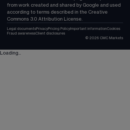
from work created and shared by Google and used 
according to terms described in the Creative 
Commons 3.0 Attribution License.
Legal documents
Privacy
Pricing Policy
Important information
Cookies
Fraud awareness
Client disclosures
©
2026
CMC Markets
Loading...