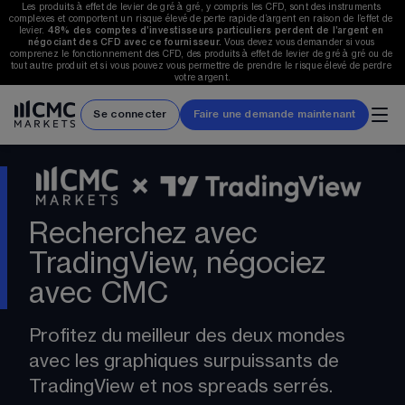
Les produits à effet de levier de gré à gré, y compris les CFD, sont des instruments 
complexes et comportent un risque élevé de perte rapide d’argent en raison de l’effet de 
levier. 
48%
 des comptes d’investisseurs particuliers perdent de l’argent en 
négociant des CFD avec ce fournisseur.
 Vous devez vous demander si vous 
comprenez le fonctionnement des CFD, des produits à effet de levier de gré à gré ou de 
tout autre produit et si vous pouvez vous permettre de prendre le risque élevé de perdre 
votre argent.
Se connecter
Faire une demande maintenant
Recherchez avec
TradingView, négociez
avec CMC
Profitez du meilleur des deux mondes 
avec les graphiques surpuissants de 
TradingView et nos spreads serrés.