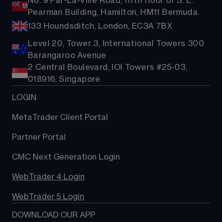
No. 9 Par-La-Ville Road, fifth floor of S. E.
Pearman Building, Hamilton, HM11 Bermuda.
133 Houndsditch, London, EC3A 7BX
Level 20, Tower 3, International Towers 300
Barangaroo Avenue
2 Central Boulevard, IOI Towers #25-03,
018916, Singapore
LOGIN
MetaTrader Client Portal
Partner Portal
CMC Next Generation Login
WebTrader 4 Login
WebTrader 5 Login
DOWNLOAD OUR APP