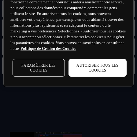
fonctionne correctement et pour nous aider à améliorer notre service,
nous collectons des données pour comprendre comment les gens
Rejoignez la communauté
utilisent le site. En autorisant tous les cookies, nous pouvons
améliorer votre expérience, par exemple en vous aidant à trouver des
Trouvez de l'inspiration et des idées auprès de l'une des 
informations plus rapidement et en adaptant le contenu ou le
plus grandes communautés de trading en ligne au monde.
Calendrier des marchés
marketing à vos préférences. Sélectionnez « Autoriser tous les cookies
» pour accepter ou sélectionnez « Paramétrer les cookies » pour gérer
Préparez-vous aux annonces clés avec le calendrier 
les paramètres des cookies. Vous pouvez en savoir plus en consultant
financier facile à utiliser de TradingView, qui vous permet 
Alertes flexibles
notre
Politique de Gestion des Cookies
de filtrer les événements par importance, pays et 
catégorie (par exemple, prix, PIB, etc).
Configurez des alertes personnalisées en utilisant 13 
conditions intégrées basées sur le prix et le volume.
Intégration harmonieuse
PARAMÉTRER LES
AUTORISER TOUS LES
COOKIES
COOKIES
Ouvrez, gérez et clôturez vos transactions avec nous 
dans TradingView. Visualisez et modifiez les transactions 
effectuées via TradingView lorsque vous vous connectez 
à notre plateforme.